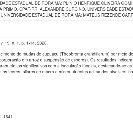
DADE ESTADUAL DE RORAIMA; PLÍNIO HENRIQUE OLIVEIRA GOMI
A PRIMO, CPAF-RR; ALEXANDRE CURCINO, UNIVERSIDADE ESTAD
, UNIVERSIDADE ESTADUAL DE RORAIMA; MATEUS REZENDE CARR
 19, n. 1, p. 1-14, 2026.
scimento de mudas de cupuaçu (Theobroma grandiflorum) por meio de 
ncorporação em arroz e suspensão de esporos). Os resultados indicara
ram efeitos significativos com a inoculação fúngica, destacando-se o
s teores foliares de macro e micronutrientes acima dos níveis críticos
i1.1641