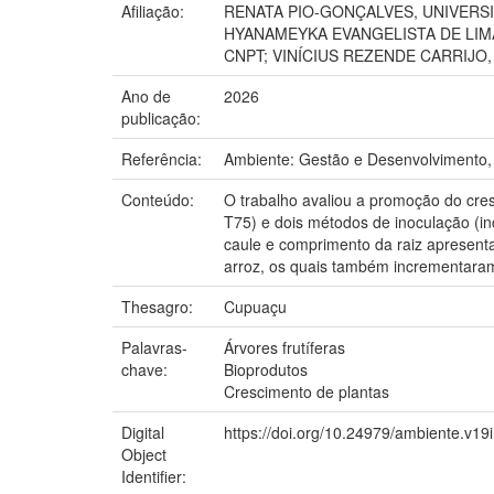
Afiliação:
RENATA PIO-GONÇALVES, UNIVERSI
HYANAMEYKA EVANGELISTA DE LIM
CNPT; VINÍCIUS REZENDE CARRIJO
Ano de
2026
publicação:
Referência:
Ambiente: Gestão e Desenvolvimento, v.
Conteúdo:
O trabalho avaliou a promoção do cre
T75) e dois métodos de inoculação (i
caule e comprimento da raiz apresenta
arroz, os quais também incrementaram o
Thesagro:
Cupuaçu
Palavras-
Árvores frutíferas
chave:
Bioprodutos
Crescimento de plantas
Digital
https://doi.org/10.24979/ambiente.v19
Object
Identifier: