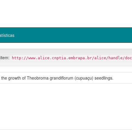
atísticas
 item:
http://www.alice.cnptia.embrapa.br/alice/handle/doc
on the growth of Theobroma grandiflorum (cupuaçu) seedlings.