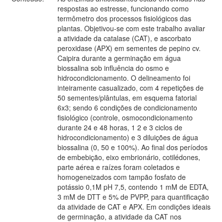
respostas ao estresse, funcionando como
termômetro dos processos fisiológicos das
plantas. Objetivou-se com este trabalho avaliar
a atividade da catalase (CAT), e ascorbato
peroxidase (APX) em sementes de pepino cv.
Caipira durante a germinação em água
biossalina sob influência do osmo e
hidrocondicionamento. O delineamento foi
inteiramente casualizado, com 4 repetições de
50 sementes/plântulas, em esquema fatorial
6x3; sendo 6 condições de condicionamento
fisiológico (controle, osmocondicionamento
durante 24 e 48 horas, 1 2 e 3 ciclos de
hidrocondicionamento) e 3 diluições de água
biossalina (0, 50 e 100%). Ao final dos períodos
de embebição, eixo embrionário, cotilédones,
parte aérea e raízes foram coletados e
homogeneizados com tampão fosfato de
potássio 0,1M pH 7,5, contendo 1 mM de EDTA,
3 mM de DTT e 5% de PVPP, para quantificação
da atividade de CAT e APX. Em condições ideais
de germinação, a atividade da CAT nos