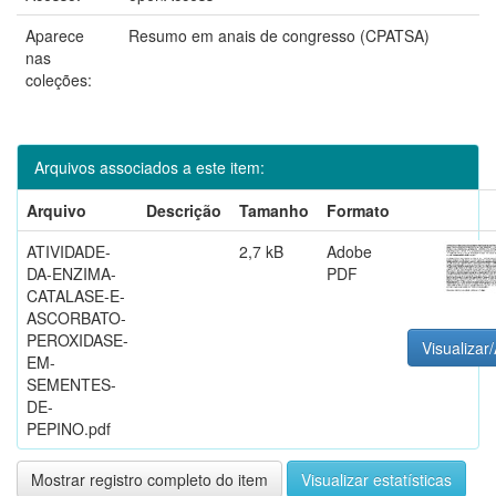
Aparece
Resumo em anais de congresso (CPATSA)
nas
coleções:
Arquivos associados a este item:
Arquivo
Descrição
Tamanho
Formato
ATIVIDADE-
2,7 kB
Adobe
DA-ENZIMA-
PDF
CATALASE-E-
ASCORBATO-
PEROXIDASE-
Visualizar/
EM-
SEMENTES-
DE-
PEPINO.pdf
Mostrar registro completo do item
Visualizar estatísticas