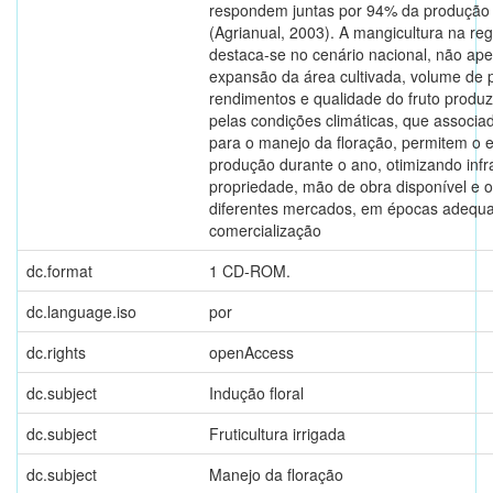
respondem juntas por 94% da produção 
(Agrianual, 2003). A mangicultura na reg
destaca-se no cenário nacional, não ap
expansão da área cultivada, volume de 
rendimentos e qualidade do fruto prod
pelas condições climáticas, que associa
para o manejo da floração, permitem o
produção durante o ano, otimizando infr
propriedade, mão de obra disponível e 
diferentes mercados, em épocas adequ
comercialização
dc.format
1 CD-ROM.
dc.language.iso
por
dc.rights
openAccess
dc.subject
Indução floral
dc.subject
Fruticultura irrigada
dc.subject
Manejo da floração