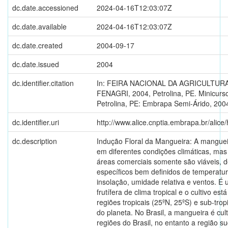
dc.date.accessioned
2024-04-16T12:03:07Z
dc.date.available
2024-04-16T12:03:07Z
dc.date.created
2004-09-17
dc.date.issued
2004
dc.identifier.citation
In: FEIRA NACIONAL DA AGRICULTURA
FENAGRI, 2004, Petrolina, PE. Minicurso
Petrolina, PE: Embrapa Semi-Árido, 200
dc.identifier.uri
http://www.alice.cnptia.embrapa.br/alic
dc.description
Indução Floral da Mangueira: A mangue
em diferentes condições climáticas, mas 
áreas comerciais somente são viáveis, d
específicos bem definidos de temperatura
insolação, umidade relativa e ventos. É
frutífera de clima tropical e o cultivo es
regiões tropicais (25ºN, 25ºS) e sub-trop
do planeta. No Brasil, a mangueira é cul
regiões do Brasil, no entanto a região s