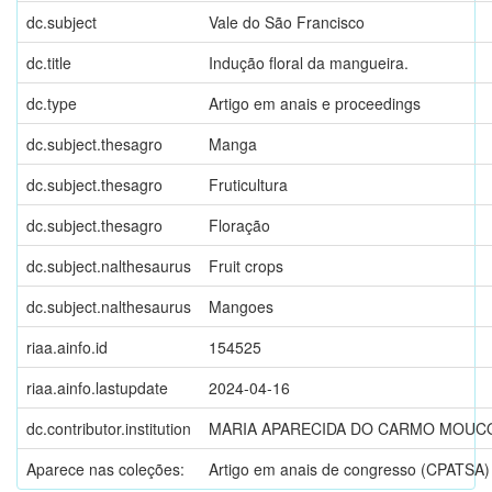
dc.subject
Vale do São Francisco
dc.title
Indução floral da mangueira.
dc.type
Artigo em anais e proceedings
dc.subject.thesagro
Manga
dc.subject.thesagro
Fruticultura
dc.subject.thesagro
Floração
dc.subject.nalthesaurus
Fruit crops
dc.subject.nalthesaurus
Mangoes
riaa.ainfo.id
154525
riaa.ainfo.lastupdate
2024-04-16
dc.contributor.institution
MARIA APARECIDA DO CARMO MOUCO
Aparece nas coleções:
Artigo em anais de congresso (CPATSA)