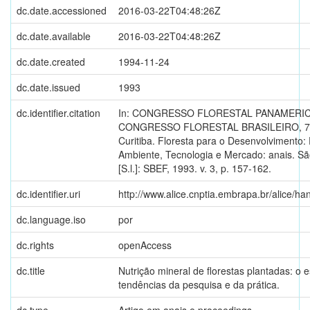
dc.date.accessioned
2016-03-22T04:48:26Z
dc.date.available
2016-03-22T04:48:26Z
dc.date.created
1994-11-24
dc.date.issued
1993
dc.identifier.citation
In: CONGRESSO FLORESTAL PANAMERICA
CONGRESSO FLORESTAL BRASILEIRO, 7.
Curitiba. Floresta para o Desenvolvimento: P
Ambiente, Tecnologia e Mercado: anais. Sã
[S.l.]: SBEF, 1993. v. 3, p. 157-162.
dc.identifier.uri
http://www.alice.cnptia.embrapa.br/alice/h
dc.language.iso
por
dc.rights
openAccess
dc.title
Nutrição mineral de florestas plantadas: o e
tendências da pesquisa e da prática.
dc.type
Artigo em anais e proceedings