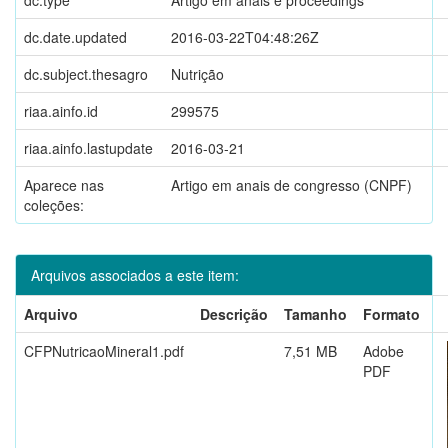
dc.date.updated
2016-03-22T04:48:26Z
dc.subject.thesagro
Nutrição
riaa.ainfo.id
299575
riaa.ainfo.lastupdate
2016-03-21
Aparece nas
Artigo em anais de congresso (CNPF)
coleções:
Arquivos associados a este item:
Arquivo
Descrição
Tamanho
Formato
CFPNutricaoMineral1.pdf
7,51 MB
Adobe
PDF