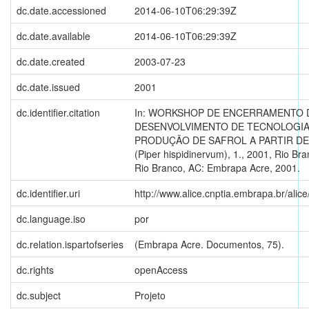
dc.date.accessioned
2014-06-10T06:29:39Z
dc.date.available
2014-06-10T06:29:39Z
dc.date.created
2003-07-23
dc.date.issued
2001
dc.identifier.citation
In: WORKSHOP DE ENCERRAMENTO 
DESENVOLVIMENTO DE TECNOLOGIA
PRODUÇÃO DE SAFROL A PARTIR DE
(Piper hispidinervum), 1., 2001, Rio Bra
Rio Branco, AC: Embrapa Acre, 2001.
dc.identifier.uri
http://www.alice.cnptia.embrapa.br/ali
dc.language.iso
por
dc.relation.ispartofseries
(Embrapa Acre. Documentos, 75).
dc.rights
openAccess
dc.subject
Projeto