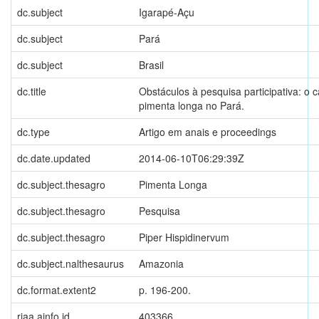
dc.subject
Igarapé-Açu
dc.subject
Pará
dc.subject
Brasil
dc.title
Obstáculos à pesquisa participativa: o 
pimenta longa no Pará.
dc.type
Artigo em anais e proceedings
dc.date.updated
2014-06-10T06:29:39Z
dc.subject.thesagro
Pimenta Longa
dc.subject.thesagro
Pesquisa
dc.subject.thesagro
Piper Hispidinervum
dc.subject.nalthesaurus
Amazonia
dc.format.extent2
p. 196-200.
riaa.ainfo.id
403366