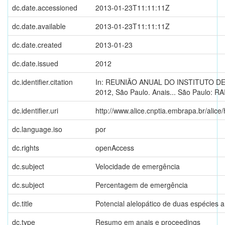
dc.date.accessioned
2013-01-23T11:11:11Z
dc.date.available
2013-01-23T11:11:11Z
dc.date.created
2013-01-23
dc.date.issued
2012
dc.identifier.citation
In: REUNIÃO ANUAL DO INSTITUTO DE 
2012, São Paulo. Anais... São Paulo: RA
dc.identifier.uri
http://www.alice.cnptia.embrapa.br/alic
dc.language.iso
por
dc.rights
openAccess
dc.subject
Velocidade de emergência
dc.subject
Percentagem de emergência
dc.title
Potencial alelopático de duas espécies 
dc.type
Resumo em anais e proceedings