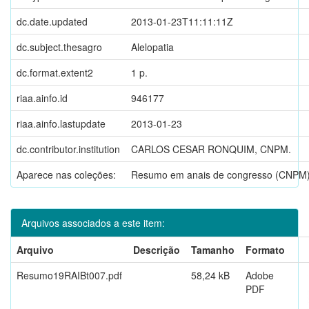
dc.date.updated
2013-01-23T11:11:11Z
dc.subject.thesagro
Alelopatia
dc.format.extent2
1 p.
riaa.ainfo.id
946177
riaa.ainfo.lastupdate
2013-01-23
dc.contributor.institution
CARLOS CESAR RONQUIM, CNPM.
Aparece nas coleções:
Resumo em anais de congresso (CNPM
Arquivos associados a este item:
Arquivo
Descrição
Tamanho
Formato
Resumo19RAIBt007.pdf
58,24 kB
Adobe
PDF