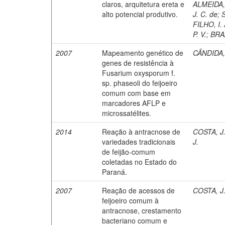
claros, arquitetura ereta e
ALMEIDA, 
alto potencial produtivo.
J. C. de
;
FILHO, I. 
P. V.
;
BRAZ
2007
Mapeamento genético de
CÂNDIDA, 
genes de resistência à
Fusarium oxysporum f.
sp. phaseoli do feijoeiro
comum com base em
marcadores AFLP e
microssatélites.
2014
Reação à antracnose de
COSTA, J.
variedades tradicionais
J.
de feijão-comum
coletadas no Estado do
Paraná.
2007
Reação de acessos de
COSTA, J.
feijoeiro comum à
antracnose, crestamento
bacteriano comum e