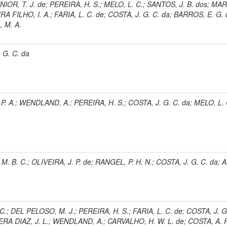
IOR, T. J. de
;
PEREIRA, H. S.
;
MELO, L. C.
;
SANTOS, J. B. dos
;
MAR
RA FILHO, I. A.
;
FARIA, L. C. de
;
COSTA, J. G. C. da
;
BARROS, E. G. 
 M. A.
 G. C. da
P. A.
;
WENDLAND, A.
;
PEREIRA, H. S.
;
COSTA, J. G. C. da
;
MELO, L. 
M. B. C.
;
OLIVEIRA, J. P. de
;
RANGEL, P. H. N.
;
COSTA, J. G. C. da
;
A
C.
;
DEL PELOSO, M. J.
;
PEREIRA, H. S.
;
FARIA, L. C. de
;
COSTA, J. G
RA DIAZ, J. L.
;
WENDLAND, A.
;
CARVALHO, H. W. L. de
;
COSTA, A. F