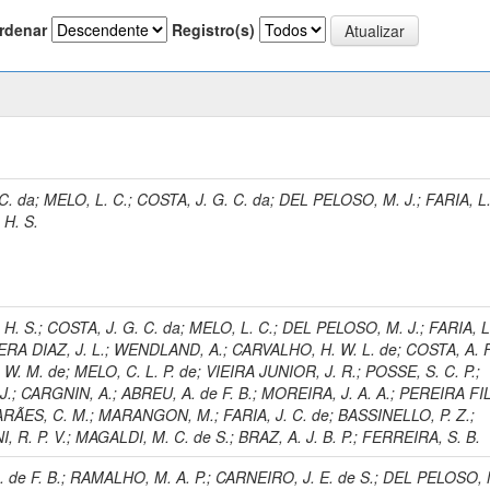
rdenar
Registro(s)
)
 C. da
;
MELO, L. C.
;
COSTA, J. G. C. da
;
DEL PELOSO, M. J.
;
FARIA, L
H. S.
H. S.
;
COSTA, J. G. C. da
;
MELO, L. C.
;
DEL PELOSO, M. J.
;
FARIA, L
RA DIAZ, J. L.
;
WENDLAND, A.
;
CARVALHO, H. W. L. de
;
COSTA, A. F
 W. M. de
;
MELO, C. L. P. de
;
VIEIRA JUNIOR, J. R.
;
POSSE, S. C. P.
;
J.
;
CARGNIN, A.
;
ABREU, A. de F. B.
;
MOREIRA, J. A. A.
;
PEREIRA FIL
RÃES, C. M.
;
MARANGON, M.
;
FARIA, J. C. de
;
BASSINELLO, P. Z.
;
 R. P. V.
;
MAGALDI, M. C. de S.
;
BRAZ, A. J. B. P.
;
FERREIRA, S. B.
 de F. B.
;
RAMALHO, M. A. P.
;
CARNEIRO, J. E. de S.
;
DEL PELOSO, M