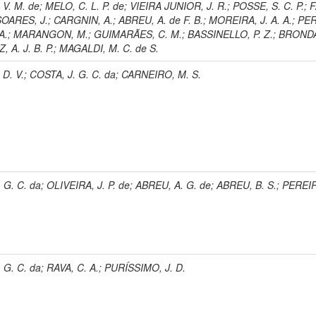
V. M. de
;
MELO, C. L. P. de
;
VIEIRA JUNIOR, J. R.
;
POSSE, S. C. P.
;
F
SOARES, J.
;
CARGNIN, A.
;
ABREU, A. de F. B.
;
MOREIRA, J. A. A.
;
PER
A.
;
MARANGON, M.
;
GUIMARÃES, C. M.
;
BASSINELLO, P. Z.
;
BRONDA
, A. J. B. P.
;
MAGALDI, M. C. de S.
D. V.
;
COSTA, J. G. C. da
;
CARNEIRO, M. S.
 G. C. da
;
OLIVEIRA, J. P. de
;
ABREU, A. G. de
;
ABREU, B. S.
;
PEREIR
 G. C. da
;
RAVA, C. A.
;
PURÍSSIMO, J. D.