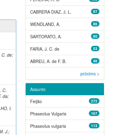
CABRERA DIAZ, J. L.
97
WENDLAND, A.
86
SARTORATO, A.
60
FARIA, J. C. de
53
. C. de
;
ABREU, A. de F. B.
46
próximo >
Assunto
. C.
. da
;
Feijão
272
HO, I.
Phaseolus Vulgaris
167
Phaseolus vulgaris
113
. J.
;