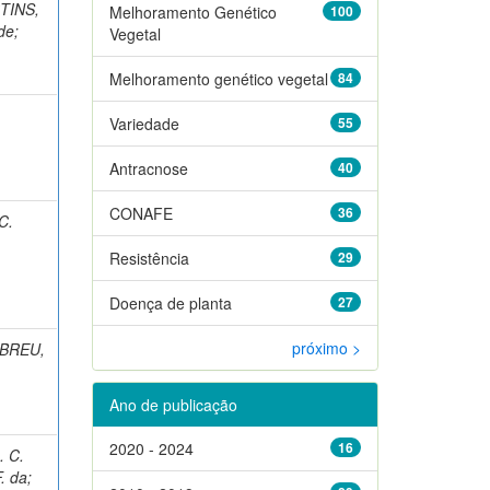
TINS,
Melhoramento Genético
100
de
;
Vegetal
Melhoramento genético vegetal
84
Variedade
55
Antracnose
40
CONAFE
36
C.
Resistência
29
Doença de planta
27
próximo >
BREU,
Ano de publicação
2020 - 2024
16
. C.
. da
;