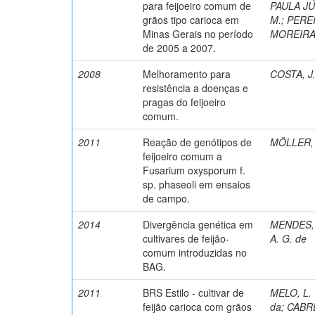
para feijoeiro comum de
PAULA JÚN
grãos tipo carioca em
M.
;
PEREI
Minas Gerais no período
MOREIRA,
de 2005 a 2007.
2008
Melhoramento para
COSTA, J.
resistência a doenças e
pragas do feijoeiro
comum.
2011
Reação de genótipos de
MÖLLER, 
feijoeiro comum a
Fusarium oxysporum f.
sp. phaseoli em ensaios
de campo.
2014
Divergência genética em
MENDES, 
cultivares de feijão-
A. G. de
comum introduzidas no
BAG.
2011
BRS Estilo - cultivar de
MELO, L. 
feijão carioca com grãos
da
;
CABRE