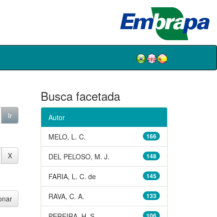
Busca facetada
Autor
MELO, L. C.
166
DEL PELOSO, M. J.
148
FARIA, L. C. de
145
RAVA, C. A.
133
PEREIRA, H. S.
106