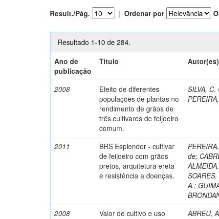
Result./Pág.
|
Ordenar por
O
Resultado 1-10 de 284.
Ano de
Título
Autor(es
publicação
2008
Efeito de diferentes
SILVA, C.
populações de plantas no
PEREIRA, 
rendimento de grãos de
três cultivares de feijoeiro
comum.
2011
BRS Esplendor - cultivar
PEREIRA, 
de feijoeiro com grãos
de
;
CABRE
pretos, arquitetura ereta
ALMEIDA,
e resistência a doenças.
SOARES, 
A.
;
GUIMA
BRONDANI,
2008
Valor de cultivo e uso
ABREU, A.