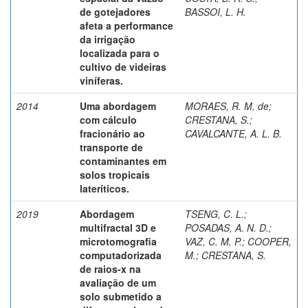
de gotejadores
BASSOI, L. H.
afeta a performance
da irrigação
localizada para o
cultivo de videiras
viníferas.
2014
Uma abordagem
MORAES, R. M. de
;
com cálculo
CRESTANA, S.
;
fracionário ao
CAVALCANTE, A. L. B.
transporte de
contaminantes em
solos tropicais
lateríticos.
2019
Abordagem
TSENG, C. L.
;
multifractal 3D e
POSADAS, A. N. D.
;
microtomografia
VAZ, C. M. P.
;
COOPER,
computadorizada
M.
;
CRESTANA, S.
de raios-x na
avaliação de um
solo submetido a