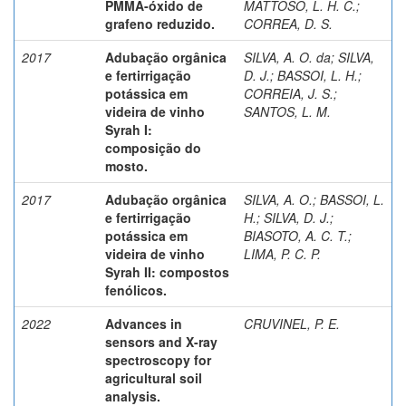
PMMA-óxido de
MATTOSO, L. H. C.
;
grafeno reduzido.
CORREA, D. S.
2017
Adubação orgânica
SILVA, A. O. da
;
SILVA,
e fertirrigação
D. J.
;
BASSOI, L. H.
;
potássica em
CORREIA, J. S.
;
videira de vinho
SANTOS, L. M.
Syrah I:
composição do
mosto.
2017
Adubação orgânica
SILVA, A. O.
;
BASSOI, L.
e fertirrigação
H.
;
SILVA, D. J.
;
potássica em
BIASOTO, A. C. T.
;
videira de vinho
LIMA, P. C. P.
Syrah II: compostos
fenólicos.
2022
Advances in
CRUVINEL, P. E.
sensors and X-ray
spectroscopy for
agricultural soil
analysis.