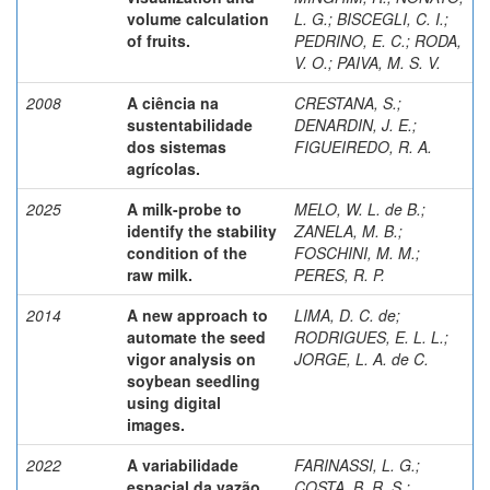
volume calculation
L. G.
;
BISCEGLI, C. I.
;
of fruits.
PEDRINO, E. C.
;
RODA,
V. O.
;
PAIVA, M. S. V.
2008
A ciência na
CRESTANA, S.
;
sustentabilidade
DENARDIN, J. E.
;
dos sistemas
FIGUEIREDO, R. A.
agrícolas.
2025
A milk-probe to
MELO, W. L. de B.
;
identify the stability
ZANELA, M. B.
;
condition of the
FOSCHINI, M. M.
;
raw milk.
PERES, R. P.
2014
A new approach to
LIMA, D. C. de
;
automate the seed
RODRIGUES, E. L. L.
;
vigor analysis on
JORGE, L. A. de C.
soybean seedling
using digital
images.
2022
A variabilidade
FARINASSI, L. G.
;
espacial da vazão
COSTA, B. R. S.
;