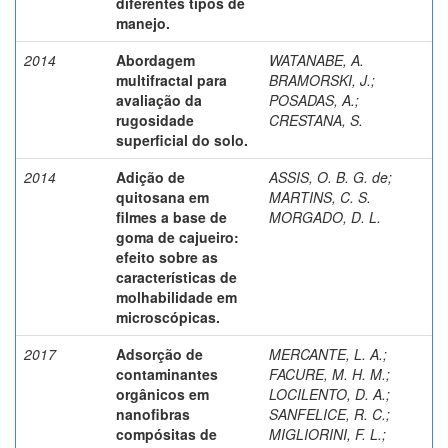
diferentes tipos de
manejo.
2014
Abordagem
WATANABE, A.
multifractal para
BRAMORSKI, J.;
avaliação da
POSADAS, A.
;
rugosidade
CRESTANA, S.
superficial do solo.
2014
Adição de
ASSIS, O. B. G. de
;
quitosana em
MARTINS, C. S.
filmes a base de
MORGADO, D. L.
goma de cajueiro:
efeito sobre as
características de
molhabilidade em
microscópicas.
2017
Adsorção de
MERCANTE, L. A.
;
contaminantes
FACURE, M. H. M.
;
orgânicos em
LOCILENTO, D. A.
;
nanofibras
SANFELICE, R. C.
;
compósitas de
MIGLIORINI, F. L.
;