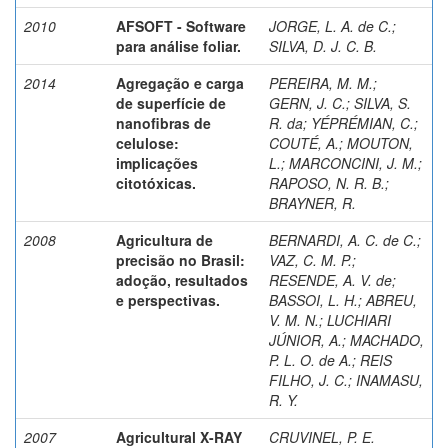
2010
AFSOFT - Software
JORGE, L. A. de C.
;
para análise foliar.
SILVA, D. J. C. B.
2014
Agregação e carga
PEREIRA, M. M.;
de superfície de
GERN, J. C.; SILVA, S.
nanofibras de
R. da; YÉPRÉMIAN, C.;
celulose:
COUTÉ, A.; MOUTON,
implicações
L.
;
MARCONCINI, J. M.
;
citotóxicas.
RAPOSO, N. R. B.;
BRAYNER, R.
2008
Agricultura de
BERNARDI, A. C. de C.
;
precisão no Brasil:
VAZ, C. M. P.
;
adoção, resultados
RESENDE, A. V. de
;
e perspectivas.
BASSOI, L. H.
;
ABREU,
V. M. N.
;
LUCHIARI
JÚNIOR, A.
;
MACHADO,
P. L. O. de A.
;
REIS
FILHO, J. C.
;
INAMASU,
R. Y.
2007
Agricultural X-RAY
CRUVINEL, P. E.