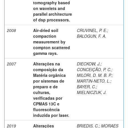
tomography based
on wavelets and
parallel architecture
of dsp processors.
2008
Air-dried soil
CRUVINEL, P. E.
;
compaction
BALOGUN, F. A.
measurement by
compton scattered
gamma rays.
2007
Alterações na
DIECKOW, J.
;
composição da
CONCEIÇÃO, P. C.
;
Matéria orgânica
MILORI, D. M. B. P.
;
por sistemas de
MARTIN-NETO, L.
;
preparo e de
BAYER, C.
;
culturas,
MIELNICZUK, J.
verificadas por
CPMAS 13C e
fluorescência
induzida por laser.
2019
Alterações
BRIEDIS, C.
;
MORAES