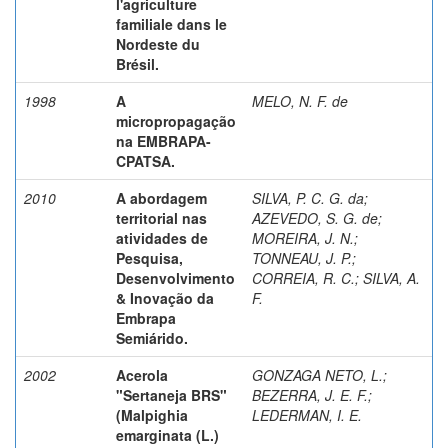
l'agriculture
familiale dans le
Nordeste du
Brésil.
1998
A
MELO, N. F. de
micropropagação
na EMBRAPA-
CPATSA.
2010
A abordagem
SILVA, P. C. G. da
;
territorial nas
AZEVEDO, S. G. de
;
atividades de
MOREIRA, J. N.
;
Pesquisa,
TONNEAU, J. P.
;
Desenvolvimento
CORREIA, R. C.
;
SILVA, A.
& Inovação da
F.
Embrapa
Semiárido.
2002
Acerola
GONZAGA NETO, L.
;
"Sertaneja BRS"
BEZERRA, J. E. F.
;
(Malpighia
LEDERMAN, I. E.
emarginata (L.)