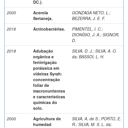
DC.).
2000
Acerola
GONZAGA NETO, L.
;
Sertaneja.
BEZERRA, J. E. F.
2016
Actinobactérias.
PIMENTEL, I. C.
;
DIONÍSIO, J. A.
;
SIGNOR,
D.
2018
Adubação
SILVA, D. J.
;
SILVA, A. O.
orgânica e
da
;
BASSOI, L. H.
fertirrigação
potássica em
videiras Syrah:
concentração
foliar de
macronutrientes
e características
químicas do
solo.
2000
Agricultura de
SILVA, A. de S.
;
PORTO, E.
humedad
R.
;
SILVA, M. S. L. da
;