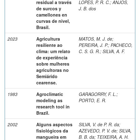
residual a través
LOPES, P. R. C.
;
ANJOS,
de surcos y
J. B. dos
camellones en
curvas de nivel,
Brasil.
2023
Agricultura
MATOS, M. J. de
;
resiliente ao
PEREIRA, J. P.
;
PACHECO,
clima: um relato
C. S. G. R.
;
SILVA, A. F.
de experiência
sobre mulheres
agricultoras no
Semiárido
cearense.
1983
Agroclimatic
GARAGORRY, F. L.
;
modeling as
PORTO, E. R.
research tool in
Brazil.
2002
Alguns aspectos
SILVA, V. de P. R. da
;
fisiológicos da
AZEVEDO, P. V. de
;
SILVA,
mangueira em
B. B. da
;
TEIXEIRA, A. H.