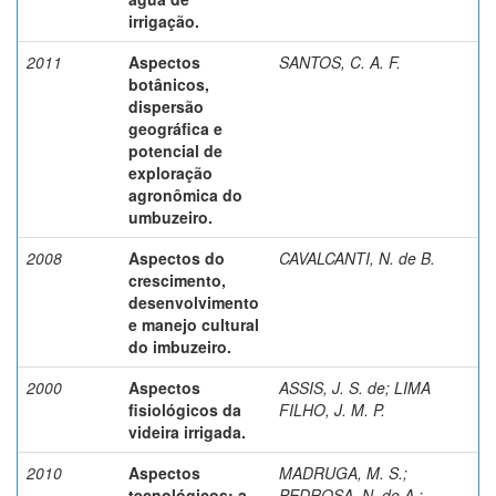
irrigação.
2011
Aspectos
SANTOS, C. A. F.
botânicos,
dispersão
geográfica e
potencial de
exploração
agronômica do
umbuzeiro.
2008
Aspectos do
CAVALCANTI, N. de B.
crescimento,
desenvolvimento
e manejo cultural
do imbuzeiro.
2000
Aspectos
ASSIS, J. S. de
;
LIMA
fisiológicos da
FILHO, J. M. P.
videira irrigada.
2010
Aspectos
MADRUGA, M. S.
;
tecnológicos: a
PEDROSA, N. de A.
;