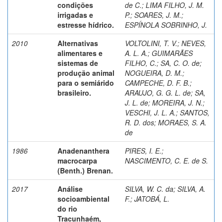
condições
de C.
;
LIMA FILHO, J. M.
irrigadas e
P.
;
SOARES, J. M.
;
estresse hídrico.
ESPÍNOLA SOBRINHO, J.
2010
Alternativas
VOLTOLINI, T. V.
;
NEVES,
alimentares e
A. L. A.
;
GUIMARÃES
sistemas de
FILHO, C.
;
SA, C. O. de
;
produção animal
NOGUEIRA, D. M.
;
para o semiárido
CAMPECHE, D. F. B.
;
brasileiro.
ARAUJO, G. G. L. de
;
SA,
J. L. de
;
MOREIRA, J. N.
;
VESCHI, J. L. A.
;
SANTOS,
R. D. dos
;
MORAES, S. A.
de
1986
Anadenanthera
PIRES, I. E.
;
macrocarpa
NASCIMENTO, C. E. de S.
(Benth.) Brenan.
2017
Análise
SILVA, W. C. da
;
SILVA, A.
socioambiental
F.
;
JATOBÁ, L.
do rio
Tracunhaém,