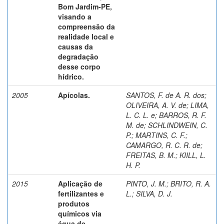
Bom Jardim-PE,
visando a
compreensão da
realidade local e
causas da
degradação
desse corpo
hídrico.
2005
Apícolas.
SANTOS, F. de A. R. dos
;
OLIVEIRA, A. V. de
;
LIMA,
L. C. L. e
;
BARROS, R. F.
M. de
;
SCHLINDWEIN, C.
P.
;
MARTINS, C. F.
;
CAMARGO, R. C. R. de
;
FREITAS, B. M.
;
KIILL, L.
H. P.
2015
Aplicação de
PINTO, J. M.
;
BRITO, R. A.
fertilizantes e
L.
;
SILVA, D. J.
produtos
químicos via
água de