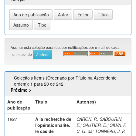
Assinar esta coleção para receber notificações por e-mail de cada
item inserido
Coleção's Items (Ordenado por Título na Ascendente
ordem): 1 para 20 de 242
Próximo >
Ano de
Título
Autor(es)
publicação
1997
A la recherche de
CARON, P.
;
SABOURIN,
l'opérationnalité:
E.
;
SAUTIER, D.
;
SILVA, P.
le cas de
C. G. da
;
TONNEAU, J. P.