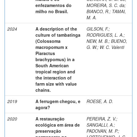
enfezamentos do
MOREIRA, S. C. da
;
milho no Brasil.
BIANCO, R.
;
TAMAI,
M. A.
2024
A description of the
GILSON, F.
;
culture of tambatinga
RODRIGUES, L. A.
;
(Colossoma
NEW, M. B.
;
BUENO,
macropomum x
G. W.
;
W. C. Valenti
Piaractus
brachypomus) in a
South American
tropical region and
the interaction of
farm size with value
chains.
2019
A ferrugem chegou, e
ROESE, A. D.
agora?
2020
A restauração
PEREIRA, Z. V.
;
ecológica em área de
SANGALLI, A.
;
preservação
PADOVAN, M. P.
;
permanente no
LOBTCHENKO, J. C.