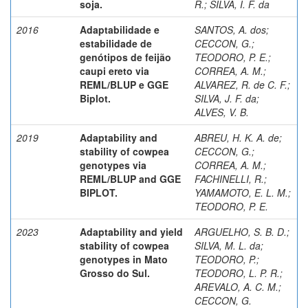
soja.
R.
;
SILVA, I. F. da
2016
Adaptabilidade e
SANTOS, A. dos
;
estabilidade de
CECCON, G.
;
genótipos de feijão
TEODORO, P. E.
;
caupi ereto via
CORREA, A. M.
;
REML/BLUP e GGE
ALVAREZ, R. de C. F.
;
Biplot.
SILVA, J. F. da
;
ALVES, V. B.
2019
Adaptability and
ABREU, H. K. A. de
;
stability of cowpea
CECCON, G.
;
genotypes via
CORREA, A. M.
;
REML/BLUP and GGE
FACHINELLI, R.
;
BIPLOT.
YAMAMOTO, E. L. M.
;
TEODORO, P. E.
2023
Adaptability and yield
ARGUELHO, S. B. D.
;
stability of cowpea
SILVA, M. L. da
;
genotypes in Mato
TEODORO, P.
;
Grosso do Sul.
TEODORO, L. P. R.
;
AREVALO, A. C. M.
;
CECCON, G.