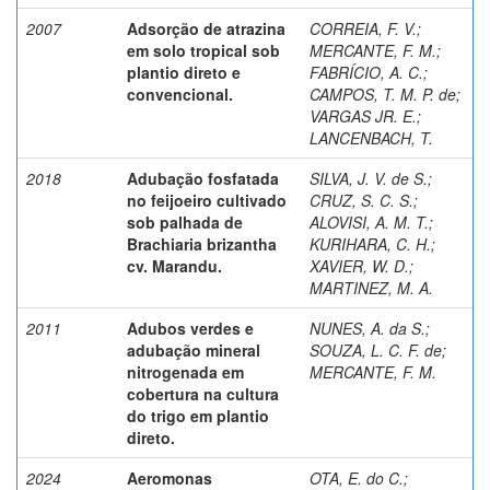
2007
Adsorção de atrazina
CORREIA, F. V.
;
em solo tropical sob
MERCANTE, F. M.
;
plantio direto e
FABRÍCIO, A. C.
;
convencional.
CAMPOS, T. M. P. de
;
VARGAS JR. E.
;
LANCENBACH, T.
2018
Adubação fosfatada
SILVA, J. V. de S.
;
no feijoeiro cultivado
CRUZ, S. C. S.
;
sob palhada de
ALOVISI, A. M. T.
;
Brachiaria brizantha
KURIHARA, C. H.
;
cv. Marandu.
XAVIER, W. D.
;
MARTINEZ, M. A.
2011
Adubos verdes e
NUNES, A. da S.
;
adubação mineral
SOUZA, L. C. F. de
;
nitrogenada em
MERCANTE, F. M.
cobertura na cultura
do trigo em plantio
direto.
2024
Aeromonas
OTA, E. do C.
;