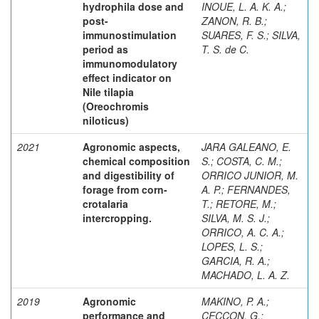
hydrophila dose and
INOUE, L. A. K. A.
;
post-
ZANON, R. B.
;
immunostimulation
SUARES, F. S.
;
SILVA,
period as
T. S. de C.
immunomodulatory
effect indicator on
Nile tilapia
(Oreochromis
niloticus)
2021
Agronomic aspects,
JARA GALEANO, E.
chemical composition
S.
;
COSTA, C. M.
;
and digestibility of
ORRICO JUNIOR, M.
forage from corn-
A. P.
;
FERNANDES,
crotalaria
T.
;
RETORE, M.
;
intercropping.
SILVA, M. S. J.
;
ORRICO, A. C. A.
;
LOPES, L. S.
;
GARCIA, R. A.
;
MACHADO, L. A. Z.
2019
Agronomic
MAKINO, P. A.
;
performance and
CECCON, G.
;