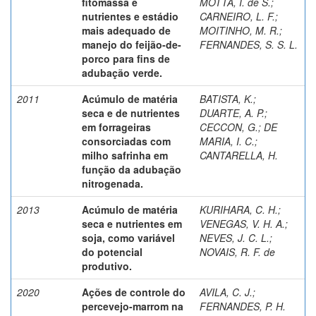
fitomassa e
MOTTA, I. de S.
;
nutrientes e estádio
CARNEIRO, L. F.
;
mais adequado de
MOITINHO, M. R.
;
manejo do feijão-de-
FERNANDES, S. S. L.
porco para fins de
adubação verde.
2011
Acúmulo de matéria
BATISTA, K.
;
seca e de nutrientes
DUARTE, A. P.
;
em forrageiras
CECCON, G.
;
DE
consorciadas com
MARIA, I. C.
;
milho safrinha em
CANTARELLA, H.
função da adubação
nitrogenada.
2013
Acúmulo de matéria
KURIHARA, C. H.
;
seca e nutrientes em
VENEGAS, V. H. A.
;
soja, como variável
NEVES, J. C. L.
;
do potencial
NOVAIS, R. F. de
produtivo.
2020
Ações de controle do
AVILA, C. J.
;
percevejo-marrom na
FERNANDES, P. H.