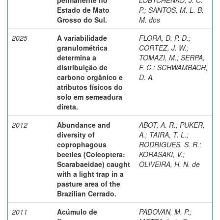
Estado de Mato
P.
;
SANTOS, M. L. B.
Grosso do Sul.
M. dos
2025
A variabilidade
FLORA, D. P. D.
;
granulométrica
CORTEZ, J. W.
;
determina a
TOMAZI, M.
;
SERPA,
distribuição de
F. C.
;
SCHWAMBACH,
carbono orgânico e
D. A.
atributos físicos do
solo em semeadura
direta.
2012
Abundance and
ABOT, A. R.
;
PUKER,
diversity of
A.
;
TAIRA, T. L.
;
coprophagous
RODRIGUES, S. R.
;
beetles (Coleoptera:
KORASAKI, V.
;
Scarabaeidae) caught
OLIVEIRA, H. N. de
with a light trap in a
pasture area of the
Brazilian Cerrado.
2011
Acúmulo de
PADOVAN, M. P.
;