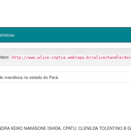
atísticas
 item:
http://www.alice.cnptia.embrapa.br/alice/handle/doc
 de mandioca no estado do Pará.
SANDRA KEIKO NAKASONE ISHIDA, CPATU; CLENILDA TOLENTINO B DA