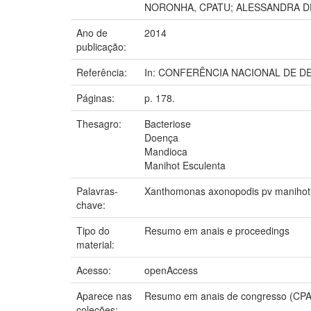
NORONHA, CPATU; ALESSANDRA DE
Ano de
2014
publicação:
Referência:
In: CONFERÊNCIA NACIONAL DE DEFES
Páginas:
p. 178.
Thesagro:
Bacteriose
Doença
Mandioca
Manihot Esculenta
Palavras-
Xanthomonas axonopodis pv manihot
chave:
Tipo do
Resumo em anais e proceedings
material:
Acesso:
openAccess
Aparece nas
Resumo em anais de congresso (CP
coleções: