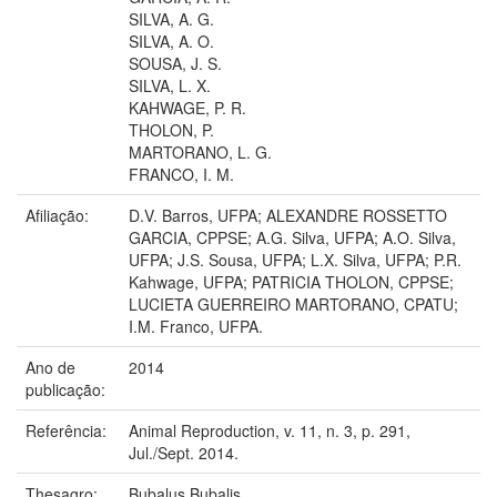
SILVA, A. G.
SILVA, A. O.
SOUSA, J. S.
SILVA, L. X.
KAHWAGE, P. R.
THOLON, P.
MARTORANO, L. G.
FRANCO, I. M.
Afiliação:
D.V. Barros, UFPA; ALEXANDRE ROSSETTO
GARCIA, CPPSE; A.G. Silva, UFPA; A.O. Silva,
UFPA; J.S. Sousa, UFPA; L.X. Silva, UFPA; P.R.
Kahwage, UFPA; PATRICIA THOLON, CPPSE;
LUCIETA GUERREIRO MARTORANO, CPATU;
I.M. Franco, UFPA.
Ano de
2014
publicação:
Referência:
Animal Reproduction, v. 11, n. 3, p. 291,
Jul./Sept. 2014.
Thesagro:
Bubalus Bubalis