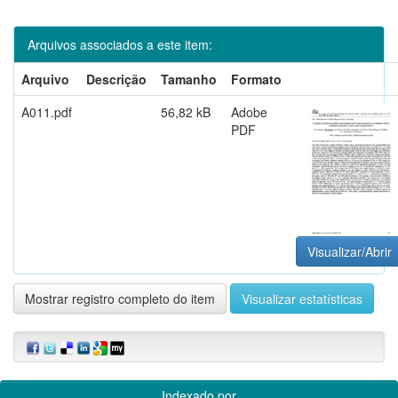
Arquivos associados a este item:
Arquivo
Descrição
Tamanho
Formato
A011.pdf
56,82 kB
Adobe
PDF
Visualizar/Abrir
Mostrar registro completo do item
Visualizar estatísticas
Indexado por