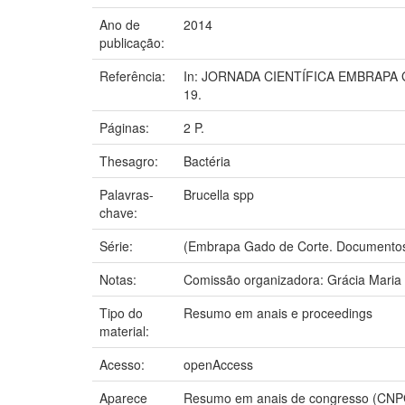
Ano de
2014
publicação:
Referência:
In: JORNADA CIENTÍFICA EMBRAPA GA
19.
Páginas:
2 P.
Thesagro:
Bactéria
Palavras-
Brucella spp
chave:
Série:
(Embrapa Gado de Corte. Documentos
Notas:
Comissão organizadora: Grácia Maria 
Tipo do
Resumo em anais e proceedings
material:
Acesso:
openAccess
Aparece
Resumo em anais de congresso (CN