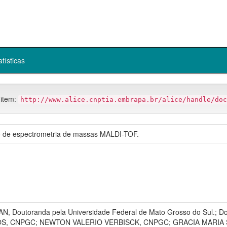
atísticas
 item:
http://www.alice.cnptia.embrapa.br/alice/handle/doc
eio de espectrometria de massas MALDI-TOF.
outoranda pela Universidade Federal de Mato Grosso do Sul.; Dou
TOS, CNPGC; NEWTON VALERIO VERBISCK, CNPGC; GRACIA MARIA