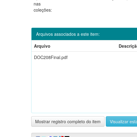
nas
coleções:
Arquivos associados a este item:
Arquivo
Descriç
DOC208Final.pdf
Mostrar registro completo do item
Visualizar esta