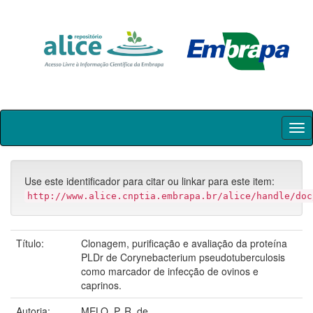
Skip
navigation
Use este identificador para citar ou linkar para este item:
http://www.alice.cnptia.embrapa.br/alice/handle/doc
Título:
Clonagem, purificação e avaliação da proteína
PLDr de Corynebacterium pseudotuberculosis
como marcador de infecção de ovinos e
caprinos.
Autoria:
MELO, P. R. de