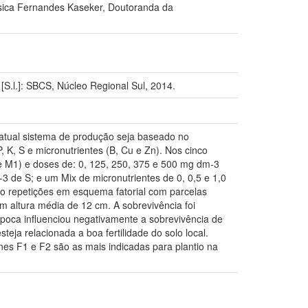
éssica Fernandes Kaseker, Doutoranda da
.l.]: SBCS, Núcleo Regional Sul, 2014.
 atual sistema de produção seja baseado no
, K, S e micronutrientes (B, Cu e Zn). Nos cinco
e M1) e doses de: 0, 125, 250, 375 e 500 mg dm-3
 de S; e um Mix de micronutrientes de 0, 0,5 e 1,0
ro repetições em esquema fatorial com parcelas
 altura média de 12 cm. A sobrevivência foi
época influenciou negativamente a sobrevivência de
eja relacionada a boa fertilidade do solo local.
es F1 e F2 são as mais indicadas para plantio na