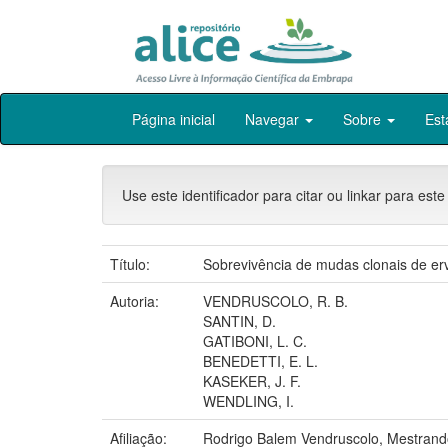
Skip
Página inicial
Navegar
Sobre
Est
navigation
Use este identificador para citar ou linkar para este
Título:
Sobrevivência de mudas clonais de e
Autoria:
VENDRUSCOLO, R. B.
SANTIN, D.
GATIBONI, L. C.
BENEDETTI, E. L.
KASEKER, J. F.
WENDLING, I.
Afiliação:
Rodrigo Balem Vendruscolo, Mestrando