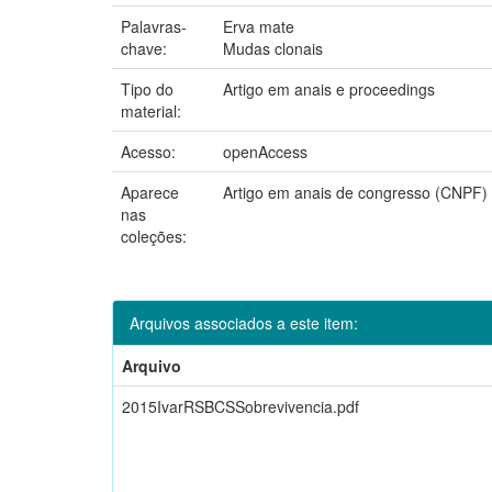
Palavras-
Erva mate
chave:
Mudas clonais
Tipo do
Artigo em anais e proceedings
material:
Acesso:
openAccess
Aparece
Artigo em anais de congresso (CNPF)
nas
coleções:
Arquivos associados a este item:
Arquivo
2015IvarRSBCSSobrevivencia.pdf