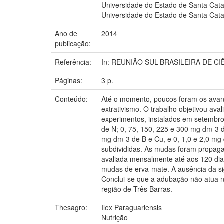
Universidade do Estado de Santa Catar
Universidade do Estado de Santa Ca
Ano de
2014
publicação:
Referência:
In: REUNIÃO SUL-BRASILEIRA DE CIÊNCI
Páginas:
3 p.
Conteúdo:
Até o momento, poucos foram os avanço
extrativismo. O trabalho objetivou ava
experimentos, instalados em setembro
de N; 0, 75, 150, 225 e 300 mg dm-3 d
mg dm-3 de B e Cu, e 0, 1,0 e 2,0 mg
subdivididas. As mudas foram propaga
avaliada mensalmente até aos 120 dias
mudas de erva-mate. A ausência da sign
Conclui-se que a adubação não atua n
região de Três Barras.
Thesagro:
Ilex Paraguariensis
Nutrição