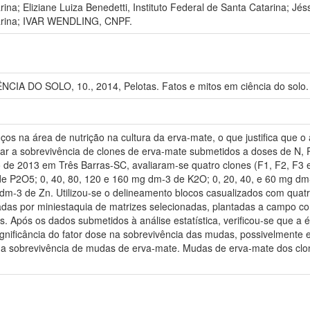
ina; Eliziane Luiza Benedetti, Instituto Federal de Santa Catarina; J
tarina; IVAR WENDLING, CNPF.
A DO SOLO, 10., 2014, Pelotas. Fatos e mitos em ciência do solo. [S
s na área de nutrição na cultura da erva-mate, o que justifica que o
liar a sobrevivência de clones de erva-mate submetidos a doses de N, P
 de 2013 em Três Barras-SC, avaliaram-se quatro clones (F1, F2, F3 
e P2O5; 0, 40, 80, 120 e 160 mg dm-3 de K2O; 0, 20, 40, e 60 mg dm-3
 dm-3 de Zn. Utilizou-se o delineamento blocos casualizados com quat
das por miniestaquia de matrizes selecionadas, plantadas a campo com
. Após os dados submetidos à análise estatística, verificou-se que a 
ificância do fator dose na sobrevivência das mudas, possivelmente est
a sobrevivência de mudas de erva-mate. Mudas de erva-mate dos clon