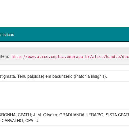
atísticas
 item:
http://www.alice.cnptia.embrapa.br/alice/handle/doc
tigmata, Tenuipalpidae) em bacurizeiro (Platonia insignis).
RONHA, CPATU; J. M. Oliveira, GRADUANDA UFRA/BOLSISTA CPATU
 CARVALHO, CPATU.