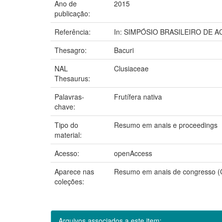
Ano de
2015
publicação:
Referência:
In: SIMPÓSIO BRASILEIRO DE ACAR
Thesagro:
Bacuri
NAL
Clusiaceae
Thesaurus:
Palavras-
Frutífera nativa
chave:
Tipo do
Resumo em anais e proceedings
material:
Acesso:
openAccess
Aparece nas
Resumo em anais de congresso 
coleções:
Arquivos associados a este item: