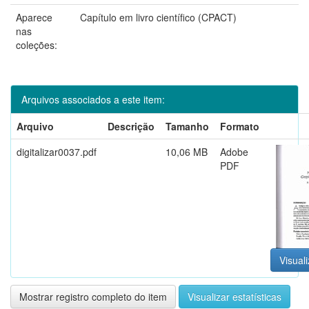
Aparece
Capítulo em livro científico (CPACT)
nas
coleções:
Arquivos associados a este item:
Arquivo
Descrição
Tamanho
Formato
digitalizar0037.pdf
10,06 MB
Adobe
PDF
Visuali
Mostrar registro completo do item
Visualizar estatísticas