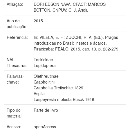
Afiliação:
DORI EDSON NAVA, CPACT; MARCOS
BOTTON, CNPUV; C. J. Arioli.
Ano de
2015
publicação:
Referência:
In: VILELA, E. F.; ZUCCHI, R. A. (Ed.). Pragas
introduzidas no Brasil: insetos e ácaros.
Piracicaba: FEALQ, 2015. cap. 13, p. 262-279.
NAL
Tortricidae
Thesaurus:
Lepidoptera
Palavras-
Olethreutinae
chave:
Grapholitini
Grapholita Treitschke 1829
Aspila
Laspeyresia molesta Busck 1916
Tipo do
Parte de livro
material:
Acesso:
openAccess