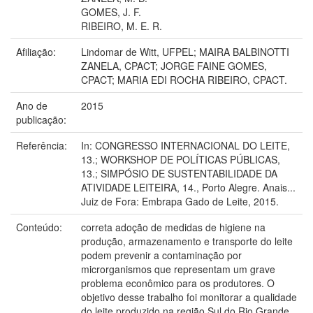
GOMES, J. F.
RIBEIRO, M. E. R.
Afiliação:
Lindomar de Witt, UFPEL; MAIRA BALBINOTTI
ZANELA, CPACT; JORGE FAINE GOMES,
CPACT; MARIA EDI ROCHA RIBEIRO, CPACT.
Ano de
2015
publicação:
Referência:
In: CONGRESSO INTERNACIONAL DO LEITE,
13.; WORKSHOP DE POLÍTICAS PÚBLICAS,
13.; SIMPÓSIO DE SUSTENTABILIDADE DA
ATIVIDADE LEITEIRA, 14., Porto Alegre. Anais...
Juiz de Fora: Embrapa Gado de Leite, 2015.
Conteúdo:
correta adoção de medidas de higiene na
produção, armazenamento e transporte do leite
podem prevenir a contaminação por
microrganismos que representam um grave
problema econômico para os produtores. O
objetivo desse trabalho foi monitorar a qualidade
do leite produzido na região Sul do Rio Grande