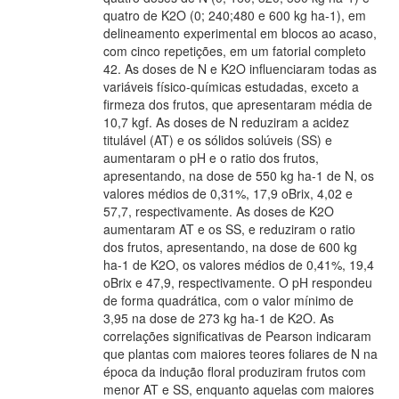
quatro de K2O (0; 240;480 e 600 kg ha-1), em
delineamento experimental em blocos ao acaso,
com cinco repetições, em um fatorial completo
42. As doses de N e K2O influenciaram todas as
variáveis físico-químicas estudadas, exceto a
firmeza dos frutos, que apresentaram média de
10,7 kgf. As doses de N reduziram a acidez
titulável (AT) e os sólidos solúveis (SS) e
aumentaram o pH e o ratio dos frutos,
apresentando, na dose de 550 kg ha-1 de N, os
valores médios de 0,31%, 17,9 oBrix, 4,02 e
57,7, respectivamente. As doses de K2O
aumentaram AT e os SS, e reduziram o ratio
dos frutos, apresentando, na dose de 600 kg
ha-1 de K2O, os valores médios de 0,41%, 19,4
oBrix e 47,9, respectivamente. O pH respondeu
de forma quadrática, com o valor mínimo de
3,95 na dose de 273 kg ha-1 de K2O. As
correlações significativas de Pearson indicaram
que plantas com maiores teores foliares de N na
época da indução floral produziram frutos com
menor AT e SS, enquanto aquelas com maiores