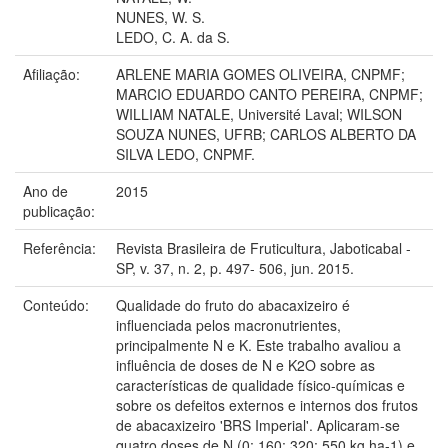
NUNES, W. S.
LEDO, C. A. da S.
Afiliação:
ARLENE MARIA GOMES OLIVEIRA, CNPMF;
MARCIO EDUARDO CANTO PEREIRA, CNPMF;
WILLIAM NATALE, Université Laval; WILSON
SOUZA NUNES, UFRB; CARLOS ALBERTO DA
SILVA LEDO, CNPMF.
Ano de
2015
publicação:
Referência:
Revista Brasileira de Fruticultura, Jaboticabal -
SP, v. 37, n. 2, p. 497- 506, jun. 2015.
Conteúdo:
Qualidade do fruto do abacaxizeiro é
influenciada pelos macronutrientes,
principalmente N e K. Este trabalho avaliou a
influência de doses de N e K2O sobre as
características de qualidade físico-químicas e
sobre os defeitos externos e internos dos frutos
de abacaxizeiro 'BRS Imperial'. Aplicaram-se
quatro doses de N (0; 160; 320; 550 kg ha-1) e