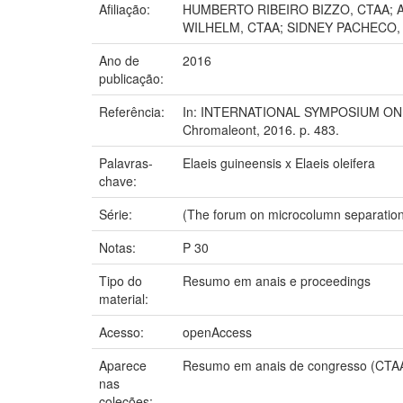
Afiliação:
HUMBERTO RIBEIRO BIZZO, CTAA; 
WILHELM, CTAA; SIDNEY PACHECO,
Ano de
2016
publicação:
Referência:
In: INTERNATIONAL SYMPOSIUM ON C
Chromaleont, 2016. p. 483.
Palavras-
Elaeis guineensis x Elaeis oleifera
chave:
Série:
(The forum on microcolumn separatio
Notas:
P 30
Tipo do
Resumo em anais e proceedings
material:
Acesso:
openAccess
Aparece
Resumo em anais de congresso (CTA
nas
coleções: