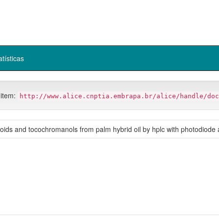
atísticas
 item:
http://www.alice.cnptia.embrapa.br/alice/handle/doc
oids and tocochromanols from palm hybrid oil by hplc with photodiode 