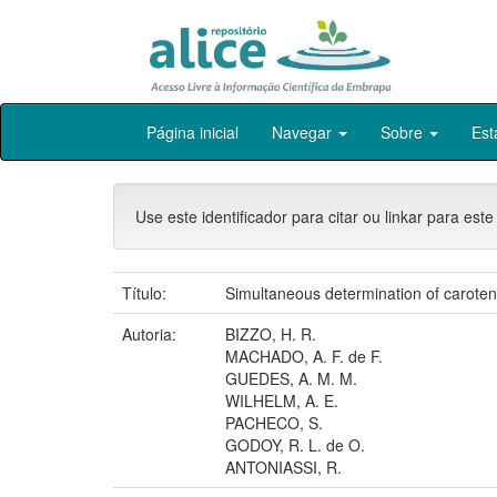
Skip
Página inicial
Navegar
Sobre
Est
navigation
Use este identificador para citar ou linkar para este
Título:
Simultaneous determination of caroten
Autoria:
BIZZO, H. R.
MACHADO, A. F. de F.
GUEDES, A. M. M.
WILHELM, A. E.
PACHECO, S.
GODOY, R. L. de O.
ANTONIASSI, R.