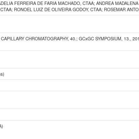
ADELIA FERREIRA DE FARIA MACHADO, CTAA; ANDREA MADALENA
 CTAA; RONOEL LUIZ DE OLIVEIRA GODOY, CTAA; ROSEMAR ANTON
APILLARY CHROMATOGRAPHY, 40.; GCxGC SYMPOSIUM, 13., 2016, Ri
ns)
A)