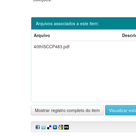
Arquivos associados a este item:
Arquivo
Descri
40thISCCP483.pdf
Mostrar registro completo do item
Visualizar esta