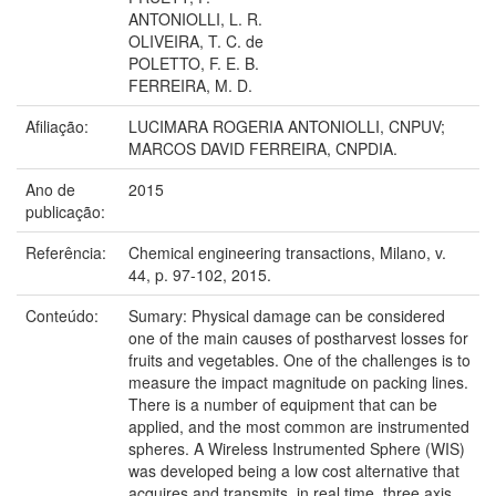
ANTONIOLLI, L. R.
OLIVEIRA, T. C. de
POLETTO, F. E. B.
FERREIRA, M. D.
Afiliação:
LUCIMARA ROGERIA ANTONIOLLI, CNPUV;
MARCOS DAVID FERREIRA, CNPDIA.
Ano de
2015
publicação:
Referência:
Chemical engineering transactions, Milano, v.
44, p. 97-102, 2015.
Conteúdo:
Sumary: Physical damage can be considered
one of the main causes of postharvest losses for
fruits and vegetables. One of the challenges is to
measure the impact magnitude on packing lines.
There is a number of equipment that can be
applied, and the most common are instrumented
spheres. A Wireless Instrumented Sphere (WIS)
was developed being a low cost alternative that
acquires and transmits, in real time, three axis