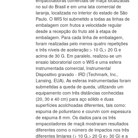
empacotadoras comerciais de maçã localizadas
no sul do Brasil e em uma lata comercial de
laranja, localizada no interior do estado de São
Paulo. O WIS foi submetido a todas as linhas de
embalagem com frutos a velocidade regular
desde a recepção do fruto até à etapa de
embalagem. Para cada linha de embalagem,
foram realizadas pelo menos quatro repetições
e três níveis de aceleração:> 10 G,> 20 G e
acima de 30 G. Em paralelo, realizou-se um
ensaio laboratorial com o WIS e uma esfera
instrumentada comercial, Instrumental
Dispositivo gravado - IRD (Techmark, Inc.,
Lansing, EUA). As esferas instrumentadas foram
submetidas a queda de queda, utilizando um
equipamento com três distâncias conhecidas
(20, 30 e 40 cm) para aço sólido e duas
superfícies acolchoadas diferentes, tais como:
espuma de poliuretano e courvin com espessura
de espuma 8 mm. Os dados para os três
empacotadores de maçã mostraram resultados
diferentes como o número de impactos nos três
diferentes limiares (> 10 G,> 20 G e> 30 G) e a