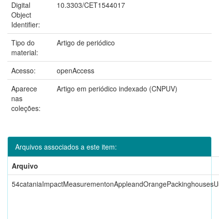
Digital
10.3303/CET1544017
Object
Identifier:
Tipo do
Artigo de periódico
material:
Acesso:
openAccess
Aparece
Artigo em periódico indexado (CNPUV)
nas
coleções:
Arquivos associados a este item:
Arquivo
54cataniaImpactMeasurementonAppleandOrangePackinghousesUsi