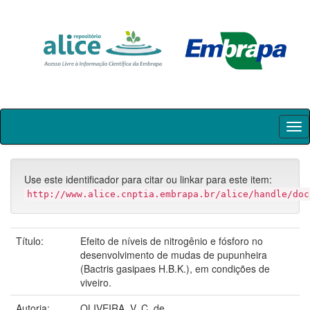
Skip
navigation
Use este identificador para citar ou linkar para este item:
http://www.alice.cnptia.embrapa.br/alice/handle/doc
Título:
Efeito de níveis de nitrogênio e fósforo no
desenvolvimento de mudas de pupunheira
(Bactris gasipaes H.B.K.), em condições de
viveiro.
Autoria:
OLIVEIRA, V. C. de