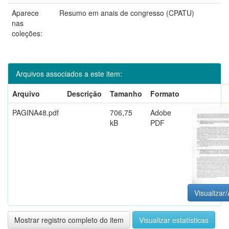
Aparece
Resumo em anais de congresso (CPATU)
nas
coleções:
Arquivos associados a este item:
Arquivo
Descrição
Tamanho
Formato
PAGINA48.pdf
706,75
Adobe
kB
PDF
Visualizar/
Mostrar registro completo do item
Visualizar estatísticas