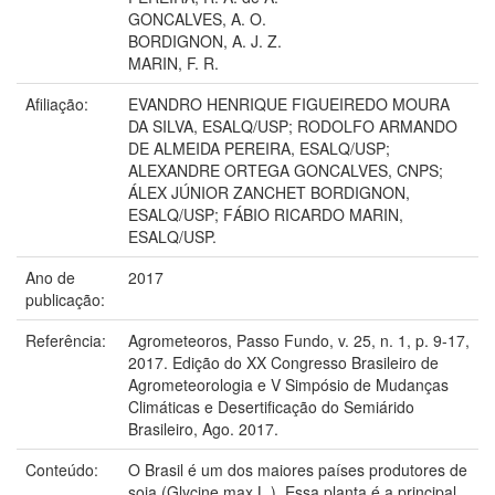
GONCALVES, A. O.
BORDIGNON, A. J. Z.
MARIN, F. R.
Afiliação:
EVANDRO HENRIQUE FIGUEIREDO MOURA
DA SILVA, ESALQ/USP; RODOLFO ARMANDO
DE ALMEIDA PEREIRA, ESALQ/USP;
ALEXANDRE ORTEGA GONCALVES, CNPS;
ÁLEX JÚNIOR ZANCHET BORDIGNON,
ESALQ/USP; FÁBIO RICARDO MARIN,
ESALQ/USP.
Ano de
2017
publicação:
Referência:
Agrometeoros, Passo Fundo, v. 25, n. 1, p. 9-17,
2017. Edição do XX Congresso Brasileiro de
Agrometeorologia e V Simpósio de Mudanças
Climáticas e Desertificação do Semiárido
Brasileiro, Ago. 2017.
Conteúdo:
O Brasil é um dos maiores países produtores de
soja (Glycine max L.). Essa planta é a principal