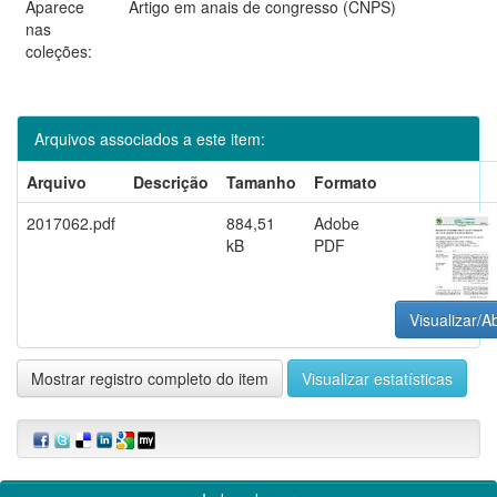
Aparece
Artigo em anais de congresso (CNPS)
nas
coleções:
Arquivos associados a este item:
Arquivo
Descrição
Tamanho
Formato
2017062.pdf
884,51
Adobe
kB
PDF
Visualizar/Ab
Mostrar registro completo do item
Visualizar estatísticas