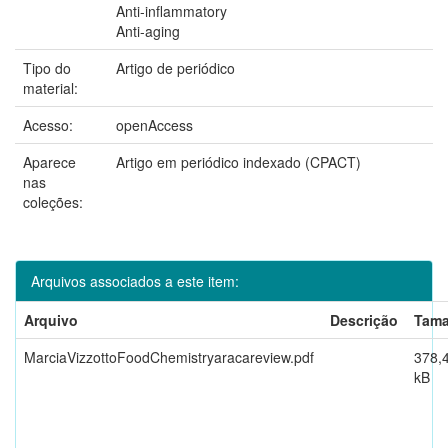
Anti-inflammatory
Anti-aging
Tipo do
Artigo de periódico
material:
Acesso:
openAccess
Aparece
Artigo em periódico indexado (CPACT)
nas
coleções:
Arquivos associados a este item:
Arquivo
Descrição
Tam
MarciaVizzottoFoodChemistryaracareview.pdf
378,
kB