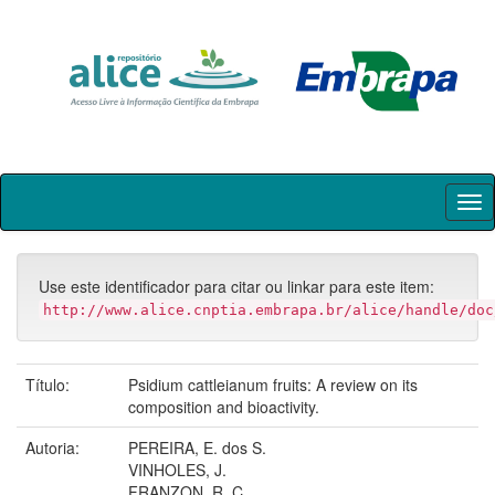
Skip
navigation
Use este identificador para citar ou linkar para este item:
http://www.alice.cnptia.embrapa.br/alice/handle/doc
Título:
Psidium cattleianum fruits: A review on its
composition and bioactivity.
Autoria:
PEREIRA, E. dos S.
VINHOLES, J.
FRANZON, R. C.