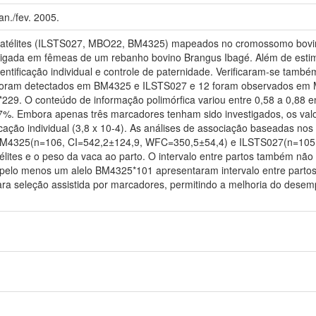
jan./fev. 2005.
ssatélites (ILSTS027, MBO22, BM4325) mapeados no cromossomo bovino
stigada em fêmeas de um rebanho bovino Brangus Ibagé. Além de estima
dentificação individual e controle de paternidade. Verificaram-se tamb
 foram detectados em BM4325 e ILSTS027 e 12 foram observados em 
. O conteúdo de informação polimórfica variou entre 0,58 a 0,88 en
%. Embora apenas três marcadores tenham sido investigados, os valo
icação individual (3,8 x 10-4). As análises de associação baseadas no
M4325(n=106, CI=542,2±124,9, WFC=350,5±54,4) e ILSTS027(n=105,
télites e o peso da vaca ao parto. O intervalo entre partos também nã
pelo menos um alelo BM4325*101 apresentaram intervalo entre partos 
para seleção assistida por marcadores, permitindo a melhoria do des