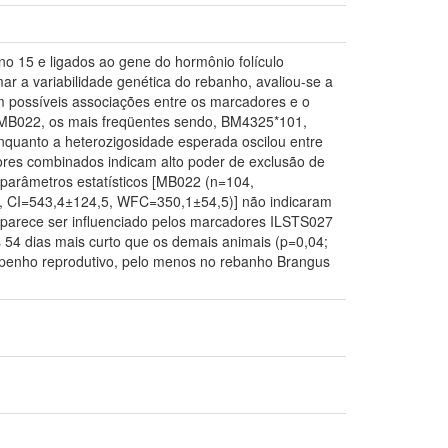
 15 e ligados ao gene do hormônio folículo
r a variabilidade genética do rebanho, avaliou-se a
ém possíveis associações entre os marcadores e o
MB022, os mais freqüentes sendo, BM4325*101,
quanto a heterozigosidade esperada oscilou entre
res combinados indicam alto poder de exclusão de
s parâmetros estatísticos [MB022 (n=104,
 CI=543,4±124,5, WFC=350,1±54,5)] não indicaram
o parece ser influenciado pelos marcadores ILSTS027
54 dias mais curto que os demais animais (p=0,04;
empenho reprodutivo, pelo menos no rebanho Brangus