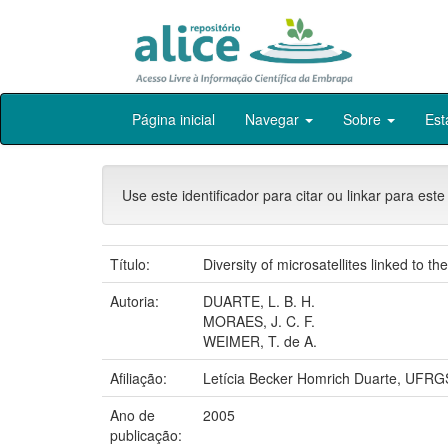
Skip
Página inicial
Navegar
Sobre
Est
navigation
Use este identificador para citar ou linkar para este
Título:
Diversity of microsatellites linked to t
Autoria:
DUARTE, L. B. H.
MORAES, J. C. F.
WEIMER, T. de A.
Afiliação:
Letícia Becker Homrich Duarte, U
Ano de
2005
publicação: