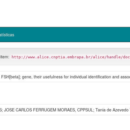
atísticas
 item:
http://www.alice.cnptia.embrapa.br/alice/handle/doc
he FSH[beta]; gene, their usefulness for individual identification and ass
FRGS; JOSE CARLOS FERRUGEM MORAES, CPPSUL; Tania de Azevedo