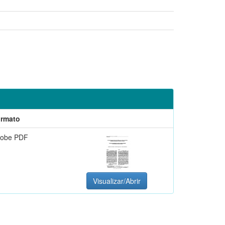
rmato
obe PDF
Visualizar/Abrir