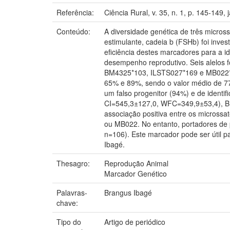
Referência:
Ciência Rural, v. 35, n. 1, p. 145-149, 
Conteúdo:
A diversidade genética de três micro
estimulante, cadeia b (FSHb) foi inve
eficiência destes marcadores para a i
desempenho reprodutivo. Seis alelos
BM4325*103, ILSTS027*169 e MB022*229
65% e 89%, sendo o valor médio de 77
um falso progenitor (94%) e de identif
CI=545,3±127,0, WFC=349,9±53,4), B
associação positiva entre os microssa
ou MB022. No entanto, portadores de 
n=106). Este marcador pode ser útil 
Ibagé.
Thesagro:
Reprodução Animal
Marcador Genético
Palavras-
Brangus Ibagé
chave:
Tipo do
Artigo de periódico