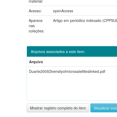
material:
Acesso:
openAccess
Aparece
Artigo em periódico indexado (CPPSU
nas
coleções:
Arquivos associados a este item:
Arquivo
Duarte2005Diversityofmicrosatelliteslinked.pdf
Mostrar registro completo do item
Visualizar esta