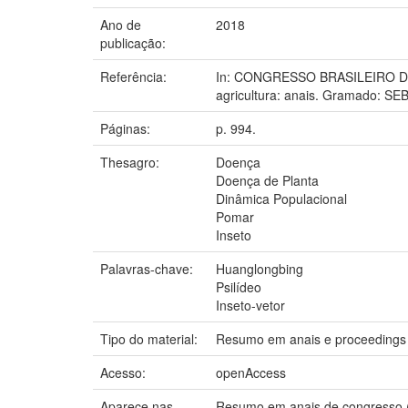
Ano de
2018
publicação:
Referência:
In: CONGRESSO BRASILEIRO D
agricultura: anais. Gramado: SEB
Páginas:
p. 994.
Thesagro:
Doença
Doença de Planta
Dinâmica Populacional
Pomar
Inseto
Palavras-chave:
Huanglongbing
Psilídeo
Inseto-vetor
Tipo do material:
Resumo em anais e proceedings
Acesso:
openAccess
Aparece nas
Resumo em anais de congresso