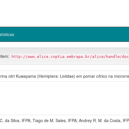
atísticas
 item:
http://www.alice.cnptia.embrapa.br/alice/handle/doc
ina citri Kuwayama (Hemiptera: Liviidae) em pomar cítrico na microrr
 C. da Silva, IFPA; Tiago de M. Sales, IFPA; Andrey R. M. da Costa