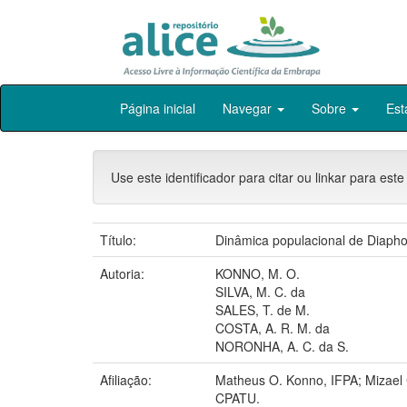
Skip
Página inicial
Navegar
Sobre
Est
navigation
Use este identificador para citar ou linkar para este
Título:
Dinâmica populacional de Diaphor
Autoria:
KONNO, M. O.
SILVA, M. C. da
SALES, T. de M.
COSTA, A. R. M. da
NORONHA, A. C. da S.
Afiliação:
Matheus O. Konno, IFPA; Mizael
CPATU.