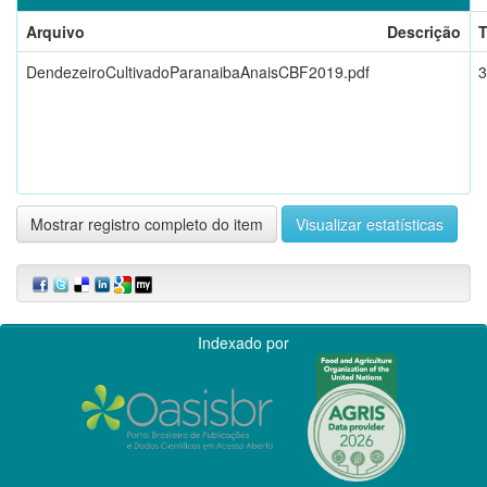
Arquivo
Descrição
DendezeiroCultivadoParanaibaAnaisCBF2019.pdf
3
Mostrar registro completo do item
Visualizar estatísticas
Indexado por