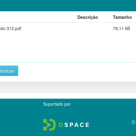
Descrição
Tamanho
ado-312.pdf
78,11 kB
tísticas
Suportado por
O 