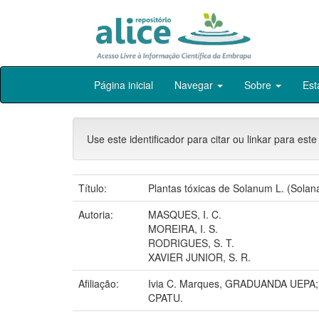
Skip
Página inicial
Navegar
Sobre
Est
navigation
Use este identificador para citar ou linkar para este
Título:
Plantas tóxicas de Solanum L. (Solan
Autoria:
MASQUES, I. C.
MOREIRA, I. S.
RODRIGUES, S. T.
XAVIER JUNIOR, S. R.
Afiliação:
Ivia C. Marques, GRADUANDA UEPA
CPATU.