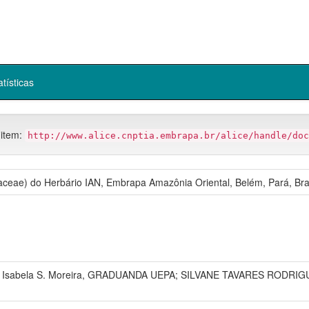
atísticas
 item:
http://www.alice.cnptia.embrapa.br/alice/handle/doc
aceae) do Herbário IAN, Embrapa Amazônia Oriental, Belém, Pará, Bras
; Isabela S. Moreira, GRADUANDA UEPA; SILVANE TAVARES RODRI