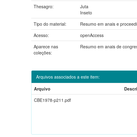
Thesagro:
Juta
Inseto
Tipo do material:
Resumo em anais e proceed
Acesso:
openAccess
Aparece nas
Resumo em anais de congre
coleções:
Arquivos associados a este item:
Arquivo
Descr
CBE1978-p211.pdf