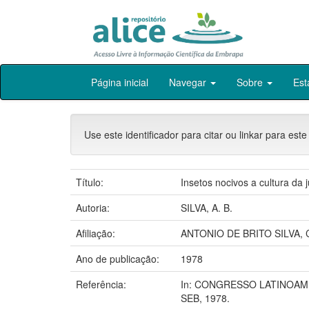
Skip
Página inicial
Navegar
Sobre
Est
navigation
Use este identificador para citar ou linkar para este
Título:
Insetos nocivos a cultura da 
Autoria:
SILVA, A. B.
Afiliação:
ANTONIO DE BRITO SILVA, 
Ano de publicação:
1978
Referência:
In: CONGRESSO LATINOAMER
SEB, 1978.