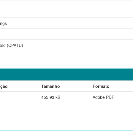
ings
sso (CPATU)
ição
Tamanho
Formato
455,93 kB
Adobe PDF