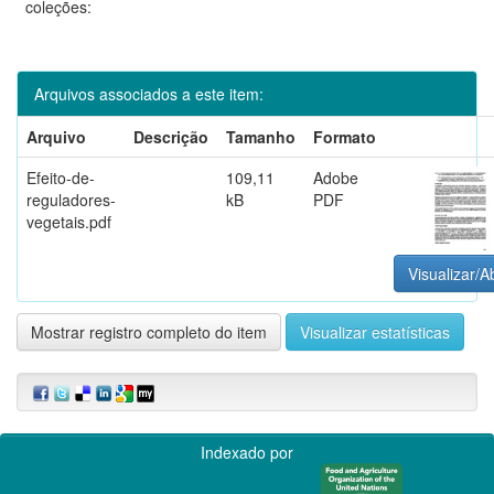
coleções:
Arquivos associados a este item:
Arquivo
Descrição
Tamanho
Formato
Efeito-de-
109,11
Adobe
reguladores-
kB
PDF
vegetais.pdf
Visualizar/Ab
Mostrar registro completo do item
Visualizar estatísticas
Indexado por