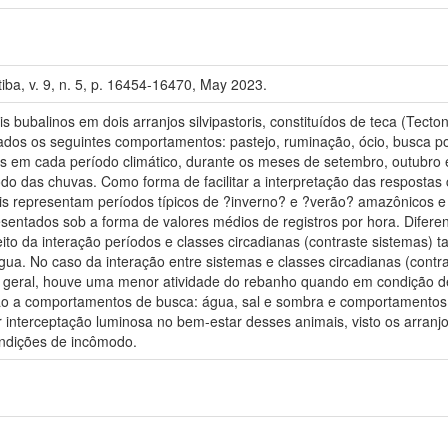
tiba, v. 9, n. 5, p. 16454-16470, May 2023.
bubalinos em dois arranjos silvipastoris, constituídos de teca (Tecton
ados os seguintes comportamentos: pastejo, ruminação, ócio, busca p
s em cada período climático, durante os meses de setembro, outubro
odo das chuvas. Como forma de facilitar a interpretação das resposta
is representam períodos típicos de ?inverno? e ?verão? amazônicos e c
sentados sob a forma de valores médios de registros por hora. Difere
ito da interação períodos e classes circadianas (contraste sistemas)
gua. No caso da interação entre sistemas e classes circadianas (contr
geral, houve uma menor atividade do rebanho quando em condição de 
o a comportamentos de busca: água, sal e sombra e comportamentos de 
r interceptação luminosa no bem-estar desses animais, visto os arranjo
ndições de incômodo.