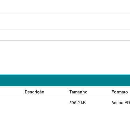
Descrição
Tamanho
Formato
596,2 kB
Adobe P