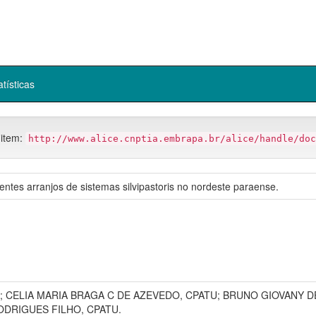
atísticas
 item:
http://www.alice.cnptia.embrapa.br/alice/handle/doc
tes arranjos de sistemas silvipastoris no nordeste paraense.
; CELIA MARIA BRAGA C DE AZEVEDO, CPATU; BRUNO GIOVANY 
ODRIGUES FILHO, CPATU.