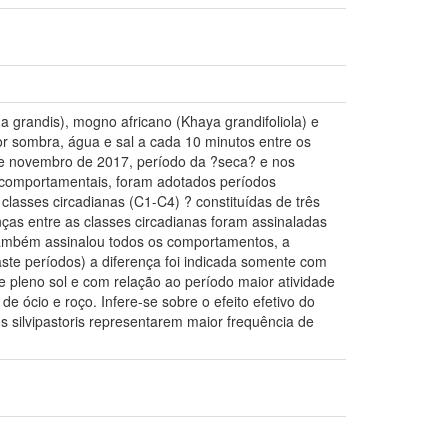
a grandis), mogno africano (Khaya grandifoliola) e
or sombra, água e sal a cada 10 minutos entre os
 e novembro de 2017, período da ?seca? e nos
s comportamentais, foram adotados períodos
lasses circadianas (C1-C4) ? constituídas de três
nças entre as classes circadianas foram assinaladas
 também assinalou todos os comportamentos, a
aste períodos) a diferença foi indicada somente com
pleno sol e com relação ao período maior atividade
ócio e roço. Infere-se sobre o efeito efetivo do
s silvipastoris representarem maior frequência de