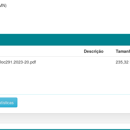
AMN)
Descrição
Taman
Doc291.2023-20.pdf
235,32
tísticas