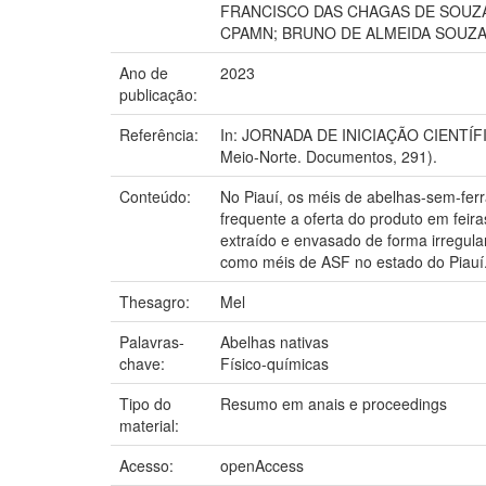
FRANCISCO DAS CHAGAS DE SOUZA 
CPAMN; BRUNO DE ALMEIDA SOUZA
Ano de
2023
publicação:
Referência:
In: JORNADA DE INICIAÇÃO CIENTÍFICA
Meio-Norte. Documentos, 291).
Conteúdo:
No Piauí, os méis de abelhas-sem-ferr
frequente a oferta do produto em fei
extraído e envasado de forma irregula
como méis de ASF no estado do Piauí
Thesagro:
Mel
Palavras-
Abelhas nativas
chave:
Físico-químicas
Tipo do
Resumo em anais e proceedings
material:
Acesso:
openAccess