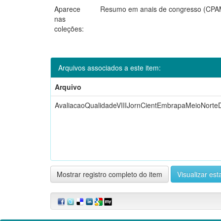
Aparece
Resumo em anais de congresso (CP
nas
coleções:
Arquivos associados a este item:
Arquivo
AvaliacaoQualidadeVIIIJornCientEmbrapaMeioNorte
Mostrar registro completo do item
Visualizar esta