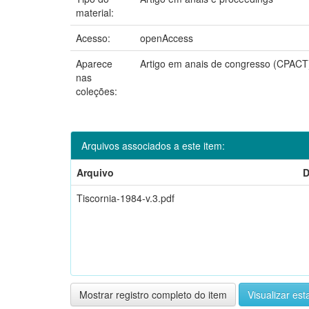
material:
Acesso:
openAccess
Aparece
Artigo em anais de congresso (CPACT
nas
coleções:
Arquivos associados a este item:
Arquivo
D
Tiscornia-1984-v.3.pdf
Mostrar registro completo do item
Visualizar esta