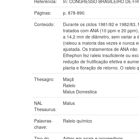
Referência:
In: CONGRESSO BRASILEIRO DE FRUTICU
Páginas:
p. 878-890.
Conteúdo:
Durante os ciclos 1981/82 e 1982/83, 
tratados com ANA (10 ppm e 20 ppm),
a 14,2 mm de diâmetro, sem variar a é
(raleou a maioria das vezes e nunca 
ajustada. Os tratamentos de ANA não a
Ethephon fez raleio insuficiente ou e
redução de frutificação efetiva e au
planta e floração de retorno. O raleio
Thesagro:
Maçã
Raleio
Malus Domestica
NAL
Malus
Thesaurus:
Palavras-
Raleio químico
chave:
Tipo do
Artigo em anais e proceedings