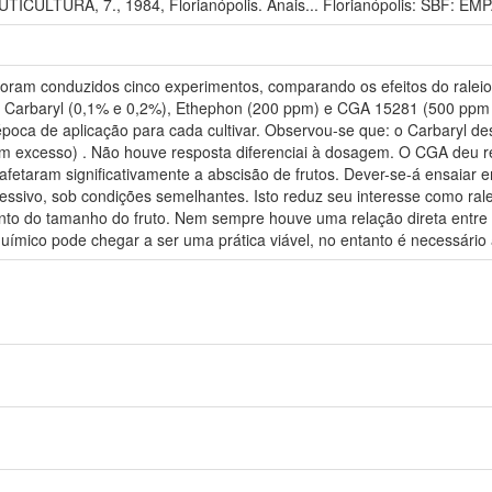
LTURA, 7., 1984, Florianópolis. Anais... Florianópolis: SBF: EMPA
foram conduzidos cinco experimentos, comparando os efeitos do raleio 
 Carbaryl (0,1% e 0,2%), Ethephon (200 ppm) e CGA 15281 (500 ppm 
poca de aplicação para cada cultivar. Observou-se que: o Carbaryl de
em excesso) . Não houve resposta diferenciai à dosagem. O CGA deu 
fetaram significativamente a abscisão de frutos. Dever-se-á ensaiar e
xcessivo, sob condições semelhantes. Isto reduz seu interesse como r
mento do tamanho do fruto. Nem sempre houve uma relação direta ent
 químico pode chegar a ser uma prática viável, no entanto é necessário