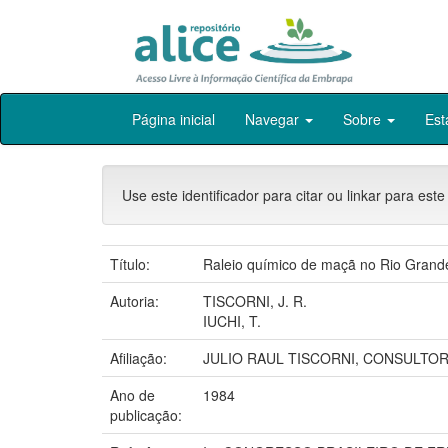
Skip
Página inicial
Navegar
Sobre
Est
navigation
Use este identificador para citar ou linkar para este
Título:
Raleio químico de maçã no Rio Grande
Autoria:
TISCORNI, J. R.
IUCHI, T.
Afiliação:
JULIO RAUL TISCORNI, CONSULTOR
Ano de
1984
publicação: