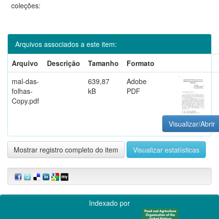
coleções:
Arquivos associados a este item:
Arquivo
Descrição
Tamanho
Formato
mal-das-
639,87
Adobe
folhas-
kB
PDF
Copy.pdf
Visualizar/Abrir
Mostrar registro completo do item
Visualizar estatísticas
Indexado por