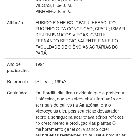
VIEGAS, I. de J. M.
PINHEIRO, F. S. V.
Afiliação:
EURICO PINHEIRO, CPATU; HERACLITO
EUGENIO O DA CONCEICAO, CPATU; ISMAEL
DE JESUS MATOS VIEGAS, CPATU;
FERNANDO SERGIO VALENTE PINHEIRO,
FACULDADE DE CIÊNCIAS AGRÁRIAS DO
PARÁ.
Ano de
1994
publicação:
Referência:
[S.l.: s.n., 1994?].
Conteúdo:
Em Fordlândia, ficou evidente que o problema
fitotécnico, que se antepunha à formação de
seringais de cultivo na Amazônia, era o
Microcyolus ulei. pois seu efeito devastador
sobre a seringueira acarretava sérios reflexos
no crescimento e produção das plantas O
melhoramento genético, visando obter
seringueiras resistentes ao M. ulei e produtivas,