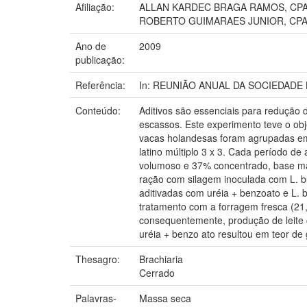
Afiliação:
ALLAN KARDEC BRAGA RAMOS, CPA
ROBERTO GUIMARAES JUNIOR, CPAC
Ano de
2009
publicação:
Referência:
In: REUNIÃO ANUAL DA SOCIEDADE BRA
Conteúdo:
Aditivos são essenciais para redução 
escassos. Este experimento teve o obj
vacas holandesas foram agrupadas em 
latino múltiplo 3 x 3. Cada período 
volumoso e 37% concentrado, base mat
ração com silagem inoculada com L. b
aditivadas com uréia + benzoato e L.
tratamento com a forragem fresca (21,
consequentemente, produção de leite 
uréia + benzo ato resultou em teor de 
Thesagro:
Brachiaria
Cerrado
Palavras-
Massa seca