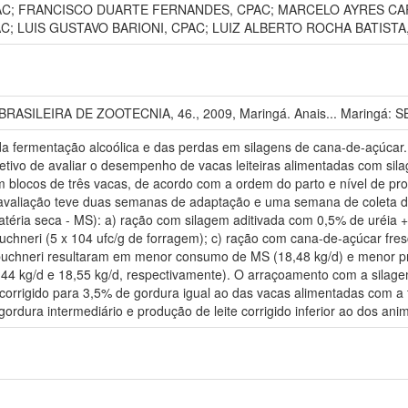
C; FRANCISCO DUARTE FERNANDES, CPAC; MARCELO AYRES CARV
; LUIS GUSTAVO BARIONI, CPAC; LUIZ ALBERTO ROCHA BATISTA
SILEIRA DE ZOOTECNIA, 46., 2009, Maringá. Anais... Maringá: SB
da fermentação alcoólica e das perdas em silagens de cana-de-açúcar. 
etivo de avaliar o desempenho de vacas leiteiras alimentadas com sila
blocos de três vacas, de acordo com a ordem do parto e nível de p
de avaliação teve duas semanas de adaptação e uma semana de coleta d
éria seca - MS): a) ração com silagem aditivada com 0,5% de uréia +
uchneri (5 x 104 ufc/g de forragem); c) ração com cana-de-açúcar fre
 buchneri resultaram em menor consumo de MS (18,48 kg/d) e menor pr
44 kg/d e 18,55 kg/d, respectivamente). O arraçoamento com a silage
corrigido para 3,5% de gordura igual ao das vacas alimentadas com a
gordura intermediário e produção de leite corrigido inferior ao dos an