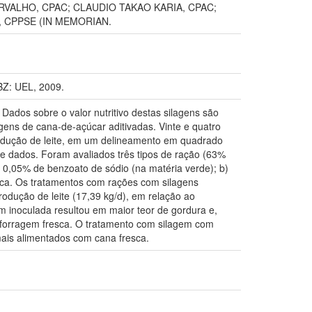
ALHO, CPAC; CLAUDIO TAKAO KARIA, CPAC;
, CPPSE (IN MEMORIAN.
Z: UEL, 2009.
Dados sobre o valor nutritivo destas silagens são
gens de cana-de-açúcar aditivadas. Vinte e quatro
rodução de leite, em um delineamento em quadrado
e dados. Foram avaliados três tipos de ração (63%
 0,05% de benzoato de sódio (na matéria verde); b)
sca. Os tratamentos com rações com silagens
odução de leite (17,39 kg/d), em relação ao
m inoculada resultou em maior teor de gordura e,
 forragem fresca. O tratamento com silagem com
imais alimentados com cana fresca.