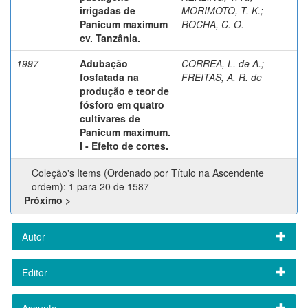
irrigadas de
MORIMOTO, T. K.
;
Panicum maximum
ROCHA, C. O.
cv. Tanzânia.
1997
Adubação
CORREA, L. de A.
;
fosfatada na
FREITAS, A. R. de
produção e teor de
fósforo em quatro
cultivares de
Panicum maximum.
I - Efeito de cortes.
Coleção's Items (Ordenado por Título na Ascendente
ordem): 1 para 20 de 1587
Próximo >
Autor
Editor
Assunto