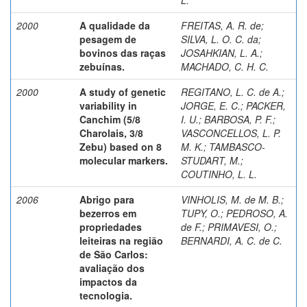
2000
A qualidade da
FREITAS, A. R. de
;
pesagem de
SILVA, L. O. C. da
;
bovinos das raças
JOSAHKIAN, L. A.
;
zebuínas.
MACHADO, C. H. C.
2000
A study of genetic
REGITANO, L. C. de A.
;
variability in
JORGE, E. C.
;
PACKER,
Canchim (5/8
I. U.
;
BARBOSA, P. F.
;
Charolais, 3/8
VASCONCELLOS, L. P.
Zebu) based on 8
M. K.
;
TAMBASCO-
molecular markers.
STUDART, M.
;
COUTINHO, L. L.
2006
Abrigo para
VINHOLIS, M. de M. B.
;
bezerros em
TUPY, O.
;
PEDROSO, A.
propriedades
de F.
;
PRIMAVESI, O.
;
leiteiras na região
BERNARDI, A. C. de C.
de São Carlos:
avaliação dos
impactos da
tecnologia.