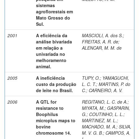
sistemas
agroflorestais em
Mato Grosso do
Sul.
2001
A eficiência da
MASCIOLI, A. dos S.
;
análise bivariada
FREITAS, A. R. de
;
em relação a
ALENCAR, M. M. de
univariada no
melhoramento
animal.
2005
A ineficiência
TUPY, O.
;
YAMAGUCHI,
custo da produção
L. C. T.
;
MARTINS, P. do
de leite no Brasil.
C.
;
CARNEIRO, A. V.
2006
A QTL for
REGITANO, L. C. de A.
;
resistance to
MIYATA, M.
;
GASPARIN,
Boophilus
G.
;
COUTINHO, L. L.
;
microplus maps to
MARTINEZ, M. L.
;
bovine
MACHADO, M. A.
;
SILVA,
chromosome 14.
M. V. G. B.
;
CAMPOS, A.
L.