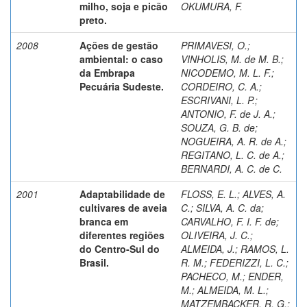
milho, soja e picão
OKUMURA, F.
preto.
2008
Ações de gestão
PRIMAVESI, O.
;
ambiental: o caso
VINHOLIS, M. de M. B.
;
da Embrapa
NICODEMO, M. L. F.
;
Pecuária Sudeste.
CORDEIRO, C. A.
;
ESCRIVANI, L. P.
;
ANTONIO, F. de J. A.
;
SOUZA, G. B. de
;
NOGUEIRA, A. R. de A.
;
REGITANO, L. C. de A.
;
BERNARDI, A. C. de C.
2001
Adaptabilidade de
FLOSS, E. L.
;
ALVES, A.
cultivares de aveia
C.
;
SILVA, A. C. da
;
branca em
CARVALHO, F. I. F. de
;
diferentes regiões
OLIVEIRA, J. C.
;
do Centro-Sul do
ALMEIDA, J.
;
RAMOS, L.
Brasil.
R. M.
;
FEDERIZZI, L. C.
;
PACHECO, M.
;
ENDER,
M.
;
ALMEIDA, M. L.
;
MATZEMBACKER, R. G.
;