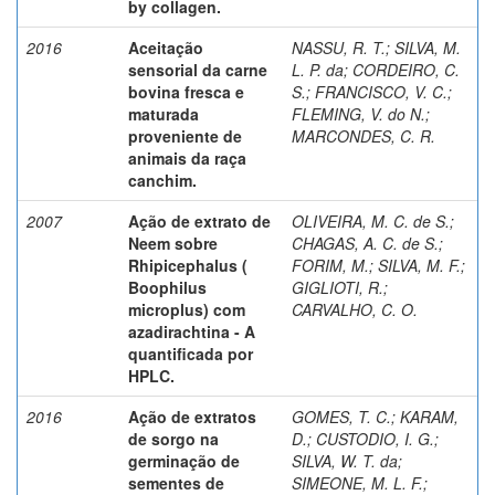
by collagen.
2016
Aceitação
NASSU, R. T.
;
SILVA, M.
sensorial da carne
L. P. da
;
CORDEIRO, C.
bovina fresca e
S.
;
FRANCISCO, V. C.
;
maturada
FLEMING, V. do N.
;
proveniente de
MARCONDES, C. R.
animais da raça
canchim.
2007
Ação de extrato de
OLIVEIRA, M. C. de S.
;
Neem sobre
CHAGAS, A. C. de S.
;
Rhipicephalus (
FORIM, M.
;
SILVA, M. F.
;
Boophilus
GIGLIOTI, R.
;
microplus) com
CARVALHO, C. O.
azadirachtina - A
quantificada por
HPLC.
2016
Ação de extratos
GOMES, T. C.
;
KARAM,
de sorgo na
D.
;
CUSTODIO, I. G.
;
germinação de
SILVA, W. T. da
;
sementes de
SIMEONE, M. L. F.
;