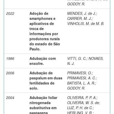
GODOY, R.
2022
Adoção de
MENDES, J. de J.
;
smartphones e
CARRER, M. J.
;
aplicativos de
VINHOLIS, M. de M. B.
troca de
informações por
produtores rurais
do estado de São
Paulo.
1986
Adubação com
VITTI, G. C.
;
NOVAES,
enxofre.
N. J.
2006
Adubação de
PRIMAVESI, O.
;
paspalum em duas
PRIMAVESI, A. C.
;
fertilidades de
BATISTA, L. A. R.
;
solo.
GODOY, R.
2004
Adubação foliar
OLIVEIRA, P. P. A.
;
nitrogenada
OLIVEIRA, W. S. de
;
substitutiva em
LUZ, P. H. de C.
;
pastagens
HERLING, V. R.
;