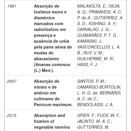
1981
Absorção de
MALAVOLTA, E.
;
SILVA,
fosfatos mono e
A. Q.
;
PRIMAVESI, A. C.
diamônico
P. de A.
;
GUTIERREZ, A.
marcados com
S. D.
;
KISHINO, A. Y.
;
radiofósforo em
CARVALHO, J. G.
;
presença e
GUIMARÃES, P. T. G.
;
ausência de uréia
KAMINSKI, J.
;
pela parte aérea de
VASCONCELLOS, L. A.
mudas de
B.
;
RUY, V. M.
;
abacaxizeiro
GUILHERME, M. R.
;
(Ananas comosus
HASS, F. J.
(L.) Merr.).
2007
Absorção de
SANTOS, P. M.
;
nitrato e de
CAMARGO-BORTOLIN,
amônio em
L. H. G. de
;
BERNARDI,
cultivares de
A. C. de C.
;
Panicum maximum.
BENDOLASSI, J. A.
2015
Absorption and
SPIER, F.
;
FUCK, W. F.
;
fixation of
JACINTO, M. A. C.
;
vegetable tannins
GUTTERRES, M.