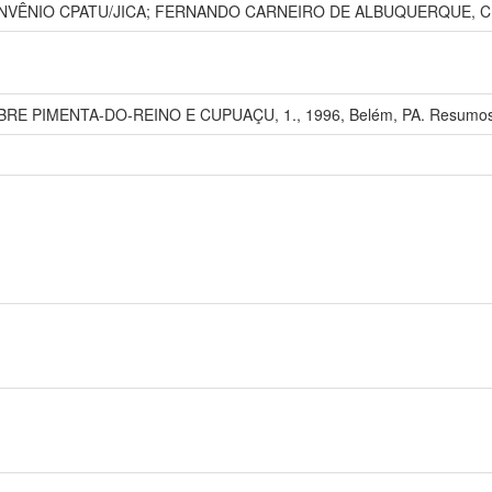
ONVÊNIO CPATU/JICA; FERNANDO CARNEIRO DE ALBUQUERQUE, C
E PIMENTA-DO-REINO E CUPUAÇU, 1., 1996, Belém, PA. Resumos.