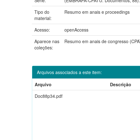
Série:
(EMBRAPA-CPATU. Documentos, 88).
Tipo do
Resumo em anais e proceedings
material:
Acesso:
openAccess
Aparece nas
Resumo em anais de congresso (CPA
coleções:
Arquivos associados a este item:
Arquivo
Descrição
Doc88p34.pdf