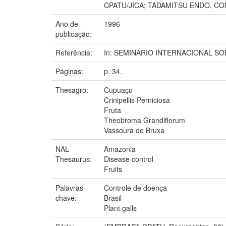
CPATU/JICA; TADAMITSU ENDO, C
Ano de
1996
publicação:
Referência:
In: SEMINÁRIO INTERNACIONAL SOBR
Páginas:
p. 34.
Thesagro:
Cupuaçu
Crinipellis Perniciosa
Fruta
Theobroma Grandiflorum
Vassoura de Bruxa
NAL
Amazonia
Thesaurus:
Disease control
Fruits
Palavras-
Controle de doença
chave:
Brasil
Plant galls