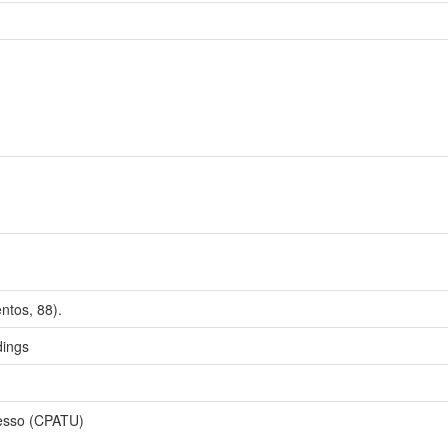
tos, 88).
dings
esso (CPATU)