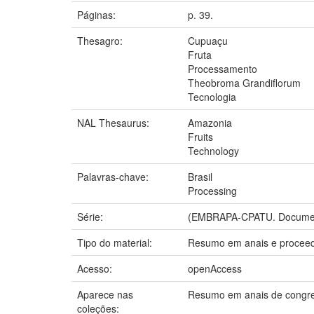
Páginas:
p. 39.
Thesagro:
Cupuaçu
Fruta
Processamento
Theobroma Grandiflorum
Tecnologia
NAL Thesaurus:
Amazonia
Fruits
Technology
Palavras-chave:
Brasil
Processing
Série:
(EMBRAPA-CPATU. Documen
Tipo do material:
Resumo em anais e procee
Acesso:
openAccess
Aparece nas
Resumo em anais de congr
coleções: