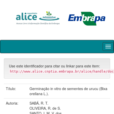
Skip
navigation
Use este identificador para citar ou linkar para este item:
http://www.alice.cnptia.embrapa.br/alice/handle/doc
Título:
Germinação in vitro de sementes de urucu (Bixa
orellana L.).
Autoria:
SABÁ, R. T.
OLIVEIRA, R. de S.
SANTO, I. M. V. dos