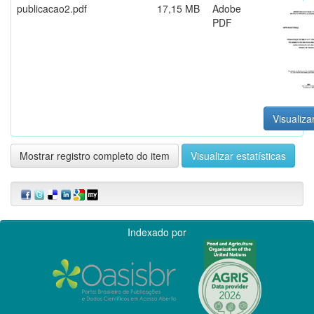
publicacao2.pdf
17,15 MB
Adobe
PDF
Visualiza
Mostrar registro completo do item
Visualizar estatísticas
Indexado por