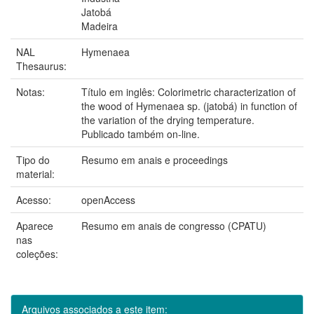
Jatobá
Madeira
NAL
Hymenaea
Thesaurus:
Notas:
Título em inglês: Colorimetric characterization of
the wood of Hymenaea sp. (jatobá) in function of
the variation of the drying temperature.
Publicado também on-line.
Tipo do
Resumo em anais e proceedings
material:
Acesso:
openAccess
Aparece
Resumo em anais de congresso (CPATU)
nas
coleções:
Arquivos associados a este item: