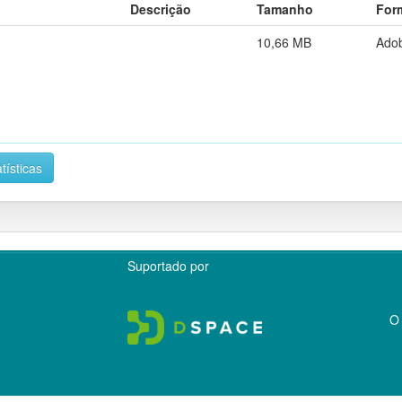
Descrição
Tamanho
For
10,66 MB
Ado
tísticas
Suportado por
O 