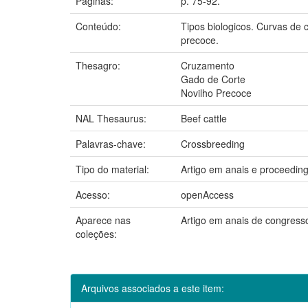
Páginas:
p. 75-92.
Conteúdo:
Tipos biologicos. Curvas de 
precoce.
Thesagro:
Cruzamento
Gado de Corte
Novilho Precoce
NAL Thesaurus:
Beef cattle
Palavras-chave:
Crossbreeding
Tipo do material:
Artigo em anais e proceedin
Acesso:
openAccess
Aparece nas
Artigo em anais de congres
coleções:
Arquivos associados a este item: