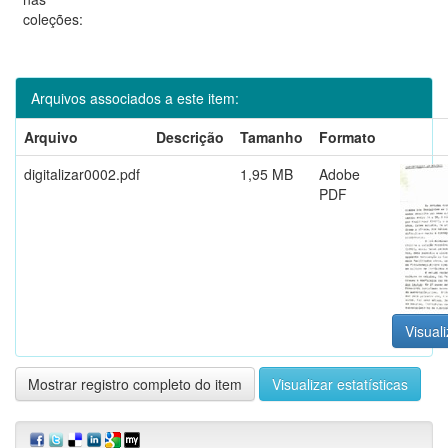
coleções:
Arquivos associados a este item:
Arquivo
Descrição
Tamanho
Formato
digitalizar0002.pdf
1,95 MB
Adobe
PDF
Visuali
Mostrar registro completo do item
Visualizar estatísticas