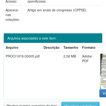
Acesso:
openAccess
Aparece
Artigo em anais de congresso (CPPSE)
nas
coleções:
Arquivos associados a este item:
Arquivo
Descrição
Tamanho
Formato
PROCI1976.00005.pdf
2,58 MB
Adobe
PDF
Vi
Mostrar registro completo do item
Visualizar estatísticas