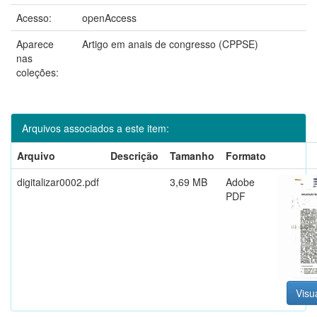
Acesso:
openAccess
Aparece
Artigo em anais de congresso (CPPSE)
nas
coleções:
Arquivos associados a este item:
Arquivo
Descrição
Tamanho
Formato
digitalizar0002.pdf
3,69 MB
Adobe
PDF
Visua