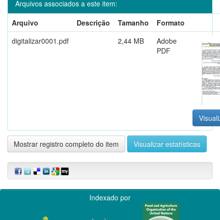
Arquivos associados a este item:
Arquivo
Descrição
Tamanho
Formato
digitalizar0001.pdf
2,44 MB
Adobe
PDF
Visuali
Mostrar registro completo do item
Visualizar estatísticas
Indexado por