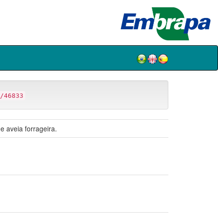
/46833
 aveia forrageira.