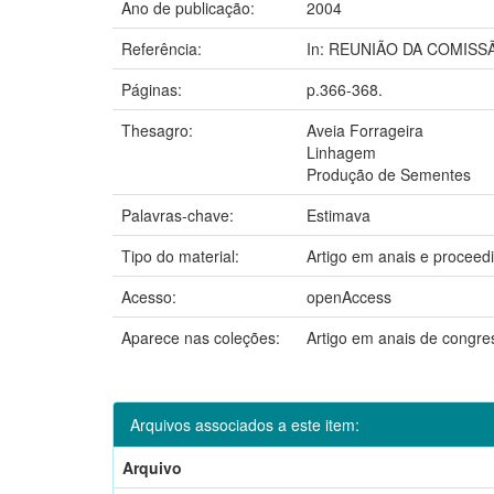
Ano de publicação:
2004
Referência:
In: REUNIÃO DA COMISSÃO 
Páginas:
p.366-368.
Thesagro:
Aveia Forrageira
Linhagem
Produção de Sementes
Palavras-chave:
Estimava
Tipo do material:
Artigo em anais e proceed
Acesso:
openAccess
Aparece nas coleções:
Artigo em anais de congr
Arquivos associados a este item:
Arquivo