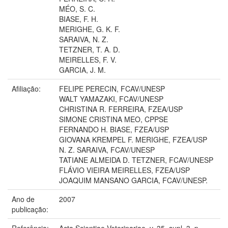
MÉO, S. C.
BIASE, F. H.
MERIGHE, G. K. F.
SARAIVA, N. Z.
TETZNER, T. A. D.
MEIRELLES, F. V.
GARCIA, J. M.
Afiliação:
FELIPE PERECIN, FCAV/UNESP
WALT YAMAZAKI, FCAV/UNESP
CHRISTINA R. FERREIRA, FZEA/USP
SIMONE CRISTINA MEO, CPPSE
FERNANDO H. BIASE, FZEA/USP
GIOVANA KREMPEL F. MERIGHE, FZEA/USP
N. Z. SARAIVA, FCAV/UNESP
TATIANE ALMEIDA D. TETZNER, FCAV/UNESP
FLÁVIO VIEIRA MEIRELLES, FZEA/USP
JOAQUIM MANSANO GARCIA, FCAV/UNESP.
Ano de
2007
publicação:
Referência:
Acta Scientiae Veterinariae, v. 35, supl. 3, p.