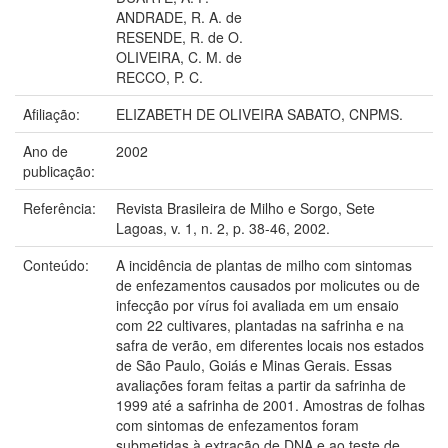
ANDRADE, R. A. de
RESENDE, R. de O.
OLIVEIRA, C. M. de
RECCO, P. C.
Afiliação:
ELIZABETH DE OLIVEIRA SABATO, CNPMS.
Ano de
2002
publicação:
Referência:
Revista Brasileira de Milho e Sorgo, Sete
Lagoas, v. 1, n. 2, p. 38-46, 2002.
Conteúdo:
A incidência de plantas de milho com sintomas
de enfezamentos causados por molicutes ou de
infecção por vírus foi avaliada em um ensaio
com 22 cultivares, plantadas na safrinha e na
safra de verão, em diferentes locais nos estados
de São Paulo, Goiás e Minas Gerais. Essas
avaliações foram feitas a partir da safrinha de
1999 até a safrinha de 2001. Amostras de folhas
com sintomas de enfezamentos foram
submetidas à extração de DNA e ao teste de