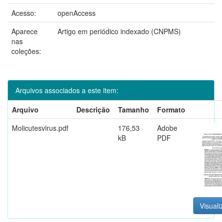
Acesso:
openAccess
Aparece
Artigo em periódico indexado (CNPMS)
nas
coleções:
Arquivos associados a este item:
Arquivo
Descrição
Tamanho
Formato
Molicutesvirus.pdf
176,53
Adobe
kB
PDF
Visuali