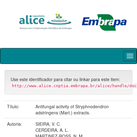
Skip
navigation
Use este identificador para citar ou linkar para este item:
http://www.alice.cnptia.embrapa.br/alice/handle/doc
Título:
Antifungal activity of Stryphnodendron
adstringens (Mart.) extracts.
Autoria:
SIEIRA, V. C.
CERDEIRA, A. L.
MARTINEZ-ROSS, N. M.